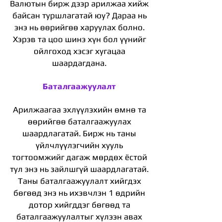
Валютын бирж дээр арилжаа хийж
байсан туршлагатай юу? Дараа нь
энэ нь өөрийгөө харуулах болно.
Хэрэв та цоо шинэ хүн бол үүнийг
ойлгоход хэсэг хугацаа
шаардагдана.
Баталгаажуулалт
Арилжаагаа эхлүүлэхийн өмнө та
өөрийгөө баталгаажуулах
шаардлагатай. Бирж нь таны
үйлчлүүлэгчийн хууль
тогтоомжийг дагаж мөрдөх ёстой
тул энэ нь зайлшгүй шаардлагатай.
Таны баталгаажуулалт хийгдэх
бөгөөд энэ нь ихэвчлэн 1 өдрийн
дотор хийгддэг бөгөөд та
баталгаажуулалтыг хүлээн авах