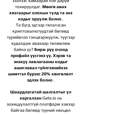
зээлээс хамааран нэн даруй
тохируулдаг.
Мөнгө авах
хязгаарыг олохын тулд та энэ
кодыг оруулж болно
.
Та бүгд эдгээр гялалзсан
криптовалютуудтай бөгөөд
түрийвчээ тэнцвэржүүлж, түүгээр
худалдаж авахаар төлөвлөж
байна уу?
Бирж рүү очоод
профайл үүсгэнэ үү. Хэрэв та
энэхүү лавлагааны кодыг
ашиглавал гүйлгээнийхээ
шимтгэл бүрээс 20% хөнгөлөлт
эдлэх болно
.
Шаардлагатай шалгалтыг үл
харгалзан
Gate.io нь
зохицуулалтгүй платформ хэвээр
байгаа бөгөөд түүний нөхцөл