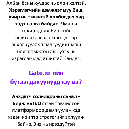
Албан ёсны хуудас нь олон хэлтэй.
Хэрэглэгчийн дэмжлэг муу биш,
учир нь тэдэнтэй холбогдох хэд
хэдэн арга байдаг
. Ямар ч
тохиолдолд биржийг
ашиглахаасаа өмнө эдгээр
анхааруулах тэмдгүүдийг маш
болгоомжтой авч үзэх нь
хэрэглэгчдэд ашигтай байдаг.
Gate.io-ийн
бүтээгдэхүүнүүд юу вэ?
Анхдагч солилцооны санал -
Бирж нь IEO
гэсэн товчилсон
платформоор дамжуулан хэд
хэдэн крипто стратегийг эхлүүлж
байна. Энэ нь ирээдүйтэй