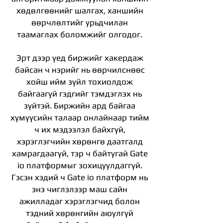
хөдөлгөөнийг шалгах, ханшийн
өөрчлөлтийг урьдчилан
таамаглах боломжийг олгодог.
Эрт дээр үед биржийг хакердаж
байсан ч нэрийг нь өөрчилснөөс
хойш ийм зүйл тохиолдож
байгаагүй гэдгийг тэмдэглэх нь
зүйтэй. Биржийн ард байгаа
хүмүүсийн талаар онлайнаар тийм
ч их мэдээлэл байхгүй,
хэрэглэгчийн хөрөнгө даатгалд
хамрагдаагүй, тэр ч байтугай Gate
io платформыг зохицуулдаггүй.
Гэсэн хэдий ч Gate io платформ нь
энэ чиглэлээр маш сайн
ажилладаг
​​
хэрэглэгчид болон
тэдний хөрөнгийн аюулгүй