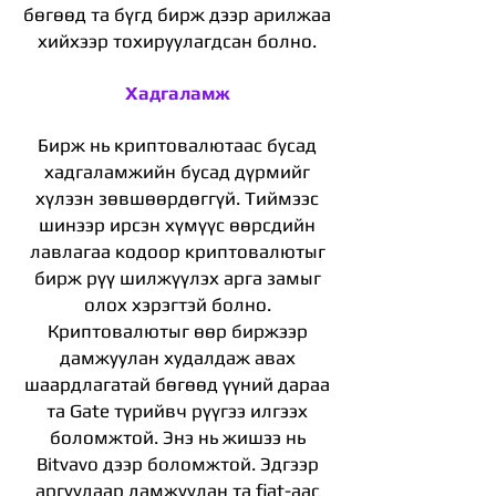
бөгөөд та бүгд бирж дээр арилжаа
хийхээр тохируулагдсан болно.
Хадгаламж
Бирж нь криптовалютаас бусад
хадгаламжийн бусад дүрмийг
хүлээн зөвшөөрдөггүй. Тиймээс
шинээр ирсэн хүмүүс өөрсдийн
лавлагаа кодоор криптовалютыг
бирж рүү шилжүүлэх арга замыг
олох хэрэгтэй болно.
Криптовалютыг өөр биржээр
дамжуулан худалдаж авах
шаардлагатай бөгөөд үүний дараа
та Gate түрийвч рүүгээ илгээх
боломжтой. Энэ нь жишээ нь
Bitvavo дээр боломжтой. Эдгээр
аргуудаар дамжуулан та fiat-аас