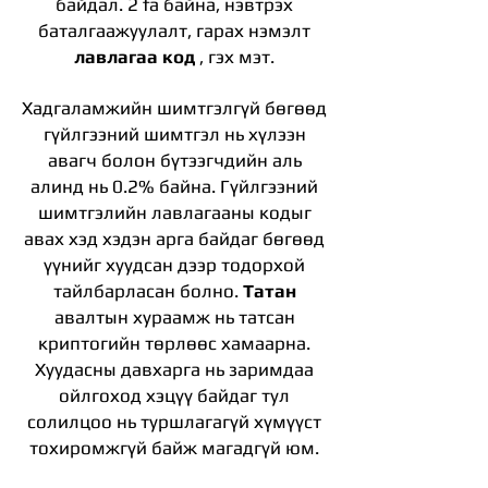
байдал. 2 fa байна, нэвтрэх
баталгаажуулалт, гарах нэмэлт
лавлагаа код
, гэх мэт.
Хадгаламжийн шимтгэлгүй бөгөөд
гүйлгээний шимтгэл нь хүлээн
авагч болон бүтээгчдийн аль
алинд нь 0.2% байна. Гүйлгээний
шимтгэлийн лавлагааны кодыг
авах хэд хэдэн арга байдаг бөгөөд
үүнийг хуудсан дээр тодорхой
тайлбарласан болно.
Татан
авалтын хураамж нь татсан
криптогийн төрлөөс хамаарна.
Хуудасны давхарга нь заримдаа
ойлгоход хэцүү байдаг тул
солилцоо нь туршлагагүй хүмүүст
тохиромжгүй байж магадгүй юм.