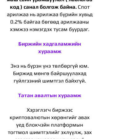
код ) санал болгож байна.
Спот
арилжаа нь арилжаа бүрийн хувьд
0.2% байгаа бөгөөд арилжааны
хэмжээ нэмэгдэх тусам буурдаг.
Биржийн хадгаламжийн
хураамж
Энэ нь бүрэн үнэ төлбөргүй юм.
Биржид мөнгө байршуулахад
гүйлгээний шимтгэл байхгүй.
Татан авалтын хураамж
Хэрэглэгч биржээс
криптовалютын хөрөнгийг авах
үед блокчэйн платформын
тогтмол шимтгэлийг эхлүүлж, зах