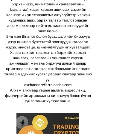
хэрхэн нээх, шимтгэлийн хөнгөлөлтийн
(лавлагаа) кодыг хэрхэн ашиглах, дэлхийн
хаанаас ч криптовалютыг аюулгүйгээр хэрхэн
худалдаж авах, зарах талаар тайлбарласан
алхам алхмаар нийтлэл, видео хичээлүүдийг
олох болно.
Бид мөн Binance болон бусад дэлхийн биржүүд
дээр шинээр бүртгэлтэй зооснуудын талаарх
мэдээ, инноваци, шинэчлэлтүүдийг хуваалцдаг.
Хэрэв та криптовалютын биржийг хэрхэн
ашиглах, лавлагааны хөнгөлөлт хэрхэн
ажилладаг, мөн аль биржүүд дэлхий даяар
криптовалют арилжаалах боломжийг олгодог
талаар мэдэхийг хүсвэл дараах хаягаар зочилно
уу.
exchangereferralcodes.com
Алхам алхмаар гарын авлага, видео лекц,
фьючерсийн арилжааны хичээлүүд болон бусад
зүйлс таныг хүлээж байна.