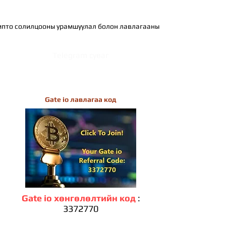
ипто солилцооны урамшуулал болон лавлагааны код
Telegram суваг
Gate io лавлагаа код
Gate io хөнгөлөлтийн код
:
3372770