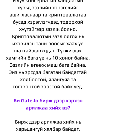
Илүү консерватив хандлагын
хувьд зээлийн хэрэгслийг
ашигласнаар та криптовалютаа
бусад хэрэглэгчдэд тодорхой
хүүтэйгээр зээлж болно.
Криптовалютын зээл олгох нь
ихэвчлэн таны зоосыг хаах үе
шаттай давхцдаг. Түгжигдэх
хамгийн бага үе нь 10 хоног байна.
Зээлийн өгөөж маш бага байна.
Энэ нь эрсдэл багатай байдагтай
холбоотой, ялангуяа та
тогтвортой зоостой байх үед.
Би Gate.Io бирж дээр хэрхэн
арилжаа хийх вэ?
Бирж дээр арилжаа хийх нь
харьцангуй хялбар байдаг.