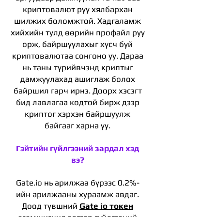
криптовалют руу хялбархан
шилжих боломжтой. Хадгаламж
хийхийн тулд өөрийн профайл руу
орж, байршуулахыг хүсч буй
криптовалютаа сонгоно уу. Дараа
нь таны түрийвчэнд криптыг
дамжуулахад ашиглаж болох
байршил гарч ирнэ. Доорх хэсэгт
бид лавлагаа кодтой бирж дээр
криптог хэрхэн байршуулж
байгааг харна уу.
Гэйтийн гүйлгээний зардал хэд
вэ?
Gate.io нь арилжаа бүрээс 0.2%-
ийн арилжааны хураамж авдаг.
Доод түвшний
Gate io токен