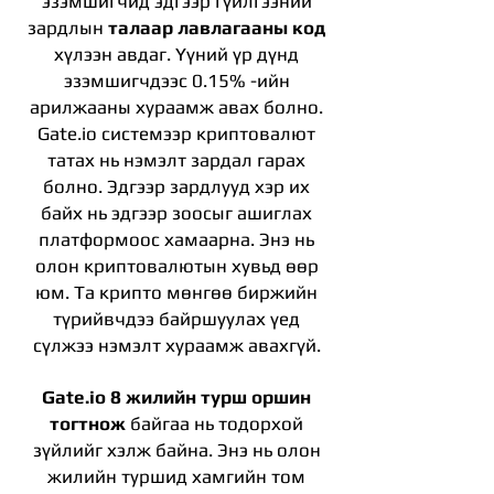
эзэмшигчид эдгээр гүйлгээний
зардлын
талаар лавлагааны код
хүлээн авдаг. Үүний үр дүнд
эзэмшигчдээс 0.15% -ийн
арилжааны хураамж авах болно.
Gate.io системээр криптовалют
татах нь нэмэлт зардал гарах
болно. Эдгээр зардлууд хэр их
байх нь эдгээр зоосыг ашиглах
платформоос хамаарна. Энэ нь
олон криптовалютын хувьд өөр
юм. Та крипто мөнгөө биржийн
түрийвчдээ байршуулах үед
сүлжээ нэмэлт хураамж авахгүй.
Gate.io 8 жилийн турш оршин
тогтнож
байгаа нь тодорхой
зүйлийг хэлж байна. Энэ нь олон
жилийн туршид хамгийн том