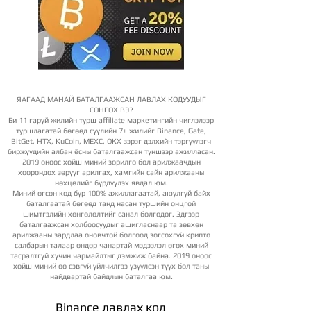
ЯАГААД МАНАЙ БАТАЛГААЖСАН ЛАВЛАХ КОДУУДЫГ
СОНГОХ ВЭ?
Би 11 гаруй жилийн турш affiliate маркетингийн чиглэлээр
туршлагатай бөгөөд сүүлийн 7+ жилийг Binance, Gate,
BitGet, HTX, KuCoin, MEXC, OKX зэрэг дэлхийн тэргүүлэгч
биржүүдийн албан ёсны баталгаажсан түншээр ажилласан.
2019 оноос хойш миний зорилго бол арилжаачдын
хоорондох зөрүүг арилгах, хамгийн сайн арилжааны
нөхцөлийг бүрдүүлэх явдал юм.
Миний өгсөн код бүр 100% ажиллагаатай, аюулгүй байх
баталгаатай бөгөөд танд насан туршийн онцгой
шимтгэлийн хөнгөлөлтийг санал болгодог. Эдгээр
баталгаажсан холбоосуудыг ашигласнаар та зөвхөн
арилжааны зардлаа оновчтой болгоод зогсохгүй крипто
салбарын талаар өндөр чанартай мэдээлэл өгөх миний
тасралтгүй хүчин чармайлтыг дэмжиж байна. 2019 оноос
хойш миний өө сэвгүй үйлчилгээ үзүүлсэн түүх бол таны
найдвартай байдлын баталгаа юм.
Binance лавлах код