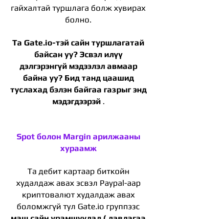
гайхалтай туршлага болж хувирах
болно.
Та Gate.io-тэй сайн туршлагатай
байсан уу? Эсвэл илүү
дэлгэрэнгүй мэдээлэл авмаар
байна уу? Бид танд цаашид
туслахад бэлэн байгаа газрыг энд
мэдэгдээрэй
.
Spot болон Margin арилжааны
хураамж
Та дебит картаар биткойн
худалдаж авах эсвэл Paypal-аар
криптовалют худалдаж авах
боломжгүй тул Gate.io группээс
маш сайн урамшуулал ( лавлагаа