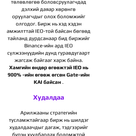
төлөвлөгөө боловсруулагчдад
дэлхий даяар хөрөнгө
оруулагчдыг олох боломжийг
олгодог. Бирж нь хэд хэдэн
амжилттай IEO-той байсан бөгөөд
тайланд дурдсанаар бид биржийг
Binance-ийн ард IEO
сүлжээнүүдийн дунд гуравдугаарт
жагсаж байгааг харж байна.
Хамгийн өндөр өгөөжтэй IEO нь
900% -ийн өгөөж өгсөн Gate-ийн
KAI байсан
.
Худалдаа
Арилжааны стратегийн
тусламжтайгаар бирж нь шилдэг
худалдаачдыг дагаж, тэдгээрийг
бүрэн хуулбарлах боломжтой