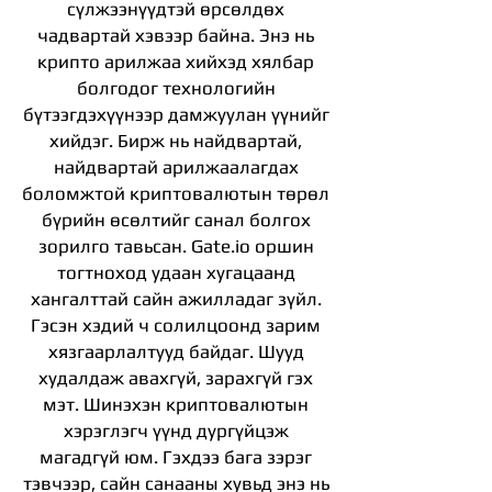
сүлжээнүүдтэй өрсөлдөх
чадвартай хэвээр байна. Энэ нь
крипто арилжаа хийхэд хялбар
болгодог технологийн
бүтээгдэхүүнээр дамжуулан үүнийг
хийдэг. Бирж нь найдвартай,
найдвартай арилжаалагдах
боломжтой криптовалютын төрөл
бүрийн өсөлтийг санал болгох
зорилго тавьсан. Gate.io оршин
тогтноход удаан хугацаанд
хангалттай сайн ажилладаг зүйл.
Гэсэн хэдий ч солилцоонд зарим
хязгаарлалтууд байдаг. Шууд
худалдаж авахгүй, зарахгүй гэх
мэт. Шинэхэн криптовалютын
хэрэглэгч үүнд дургүйцэж
магадгүй юм. Гэхдээ бага зэрэг
тэвчээр, сайн санааны хувьд энэ нь