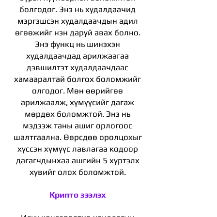
болгодог. Энэ нь худалдаачид
мэргэшсэн худалдаачдын адил
өгөөжийг нэн даруй авах болно.
Энэ функц нь шинэхэн
худалдаачдад арилжаагаа
дэвшилтэт худалдаачдаас
хамааралтай болгох боломжийг
олгодог. Мөн өөрийгөө
арилжаалж, хүмүүсийг дагаж
мөрдөх боломжтой. Энэ нь
мэдээж таны ашиг орлогоос
шалтгаална. Өөрсдөө оролцохыг
хүссэн хүмүүс лавлагаа кодоор
дагагчдынхаа ашгийн 5 хүртэлх
хувийг олох боломжтой.
Крипто зээлэх