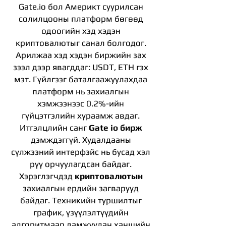
Gate.io бол Америкт суурилсан
солилцооны платформ бөгөөд
одоогийн хэд хэдэн
криптовалютыг санал болгодог.
Арилжаа хэд хэдэн биржийн зах
зээл дээр явагддаг: USDT, ETH гэх
мэт. Гүйлгээг баталгаажуулахдаа
платформ нь захиалгын
хэмжээнээс 0.2%-ийн
гүйцэтгэлийн хураамж авдаг.
Итгэлцлийн санг
Gate io бирж
дэмждэггүй. Худалдааны
сүлжээний интерфэйс нь бусад хэл
рүү орчуулагдсан байдаг.
Хэрэглэгчдэд
криптовалютын
захиалгын ердийн загварууд
байдаг. Техникийн туршилтыг
график, үзүүлэлтүүдийн
алгоритмаар дамжуулан ханшийн