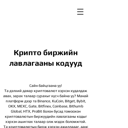
Крипто биржийн
лавлагааны кодууд
Сайн байцгаана уу!
Та дэлхий даяар криптовалют хэрхэн худалдаж
авах, зарах талаар сурахыг хүсч байна уу? Манай
платформ дээр та Binance, KuCoin, Bitget, Bybit,
OKX, MEXC, Gate, Bitfinex, Coinbase, Bithumb
Global, HTX,
ProBit болон бусад томоохон
криптовалютын биржүүдийн лавлагааны кодыг
хэрхэн ашиглах талаар олж мэдэх боломжтой.
Та криптовалютын бирж хэрхэн ажилладаг, данс