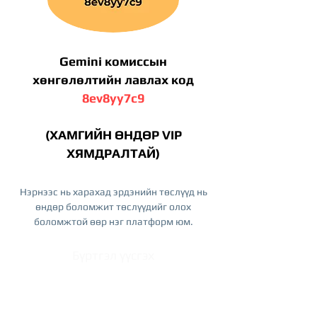
Gemini комиссын
хөнгөлөлтийн лавлах код
8ev8yy7c9
(ХАМГИЙН ӨНДӨР VIP
ХЯМДРАЛТАЙ)
Нэрнээс нь харахад эрдэнийн төслүүд нь
өндөр боломжит төслүүдийг олох
боломжтой өөр нэг платформ юм.
Бүртгэл үүсгэх