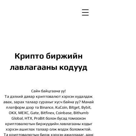
Крипто биржийн
лавлагааны кодууд
Сайн байцгаана уу!
Та дэлхий даяар криптовалют хэрхэн худалдаж
авах, зарах талаар сурахыг хүсч байна уу? Манай
платформ дээр та Binance, KuCoin, Bitget, Bybit,
OKX, MEXC, Gate, Bitfinex, Coinbase, Bithumb
Global, HTX,
ProBit болон бусад томоохон
криптовалютын биржүүдийн лавлагааны кодыг
хэрхэн ашиглах талаар олж мэдэх боломжтой.
Та криптовалютын бирж хэрхэн ажилладаг, данс