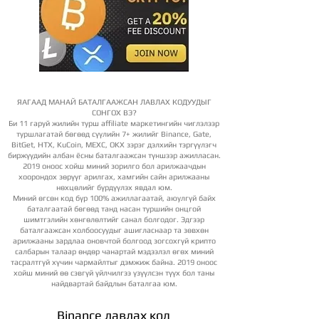
ЯАГААД МАНАЙ БАТАЛГААЖСАН ЛАВЛАХ КОДУУДЫГ
СОНГОХ ВЭ?
Би 11 гаруй жилийн турш affiliate маркетингийн чиглэлээр
туршлагатай бөгөөд сүүлийн 7+ жилийг Binance, Gate,
BitGet, HTX, KuCoin, MEXC, OKX зэрэг дэлхийн тэргүүлэгч
биржүүдийн албан ёсны баталгаажсан түншээр ажилласан.
2019 оноос хойш миний зорилго бол арилжаачдын
хоорондох зөрүүг арилгах, хамгийн сайн арилжааны
нөхцөлийг бүрдүүлэх явдал юм.
Миний өгсөн код бүр 100% ажиллагаатай, аюулгүй байх
баталгаатай бөгөөд танд насан туршийн онцгой
шимтгэлийн хөнгөлөлтийг санал болгодог. Эдгээр
баталгаажсан холбоосуудыг ашигласнаар та зөвхөн
арилжааны зардлаа оновчтой болгоод зогсохгүй крипто
салбарын талаар өндөр чанартай мэдээлэл өгөх миний
тасралтгүй хүчин чармайлтыг дэмжиж байна. 2019 оноос
хойш миний өө сэвгүй үйлчилгээ үзүүлсэн түүх бол таны
найдвартай байдлын баталгаа юм.
Binance лавлах код