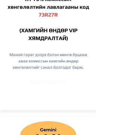
хөнгөлөлтийн лавлагааны код
73R27R
(ХАМГИЙН ӨНДӨР VIP
ХЯМДРАЛТАЙ)
Манай гараг дээрх бэлэн мөнгө буцааж
авах комиссын хамгийн өндөр
хөнгөлөлтийг санал болгодог бирж.
Бүртгэл үүсгэх