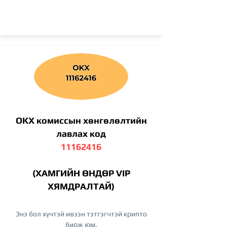
OKX комиссын хөнгөлөлтийн
лавлах код
11162416
(ХАМГИЙН ӨНДӨР VIP
ХЯМДРАЛТАЙ)
Энэ бол хүчтэй ивээн тэтгэгчтэй крипто
бирж юм.