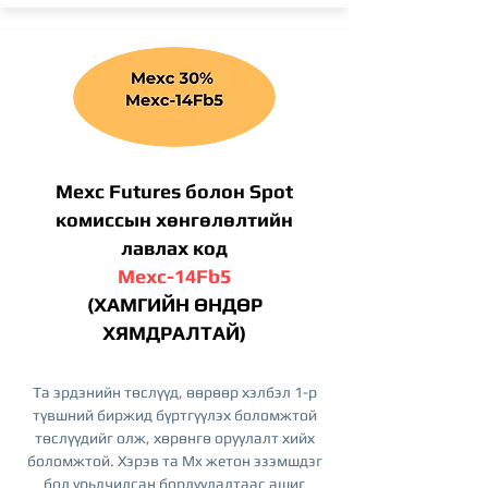
Mexc Futures болон Spot
комиссын хөнгөлөлтийн
лавлах код
Mexc-14Fb5
(ХАМГИЙН ӨНДӨР
ХЯМДРАЛТАЙ)
Та эрдэнийн төслүүд, өөрөөр хэлбэл 1-р
түвшний биржид бүртгүүлэх боломжтой
төслүүдийг олж, хөрөнгө оруулалт хийх
боломжтой. Хэрэв та Mx жетон эзэмшдэг
бол урьдчилсан борлуулалтаас ашиг