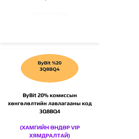
Бүртгэл үүсгэх
ByBit 20% комиссын
хөнгөлөлтийн лавлагааны код
3Q8BQ4
(ХАМГИЙН ӨНДӨР VIP
ХЯМДРАЛТАЙ)