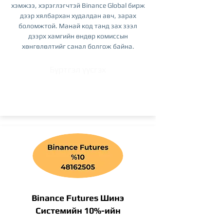
хэмжээ, хэрэглэгчтэй Binance Global бирж
дээр хялбархан худалдан авч, зарах
боломжтой. Манай код танд зах зээл
дээрх хамгийн өндөр комиссын
хөнгөлөлтийг санал болгож байна.
Бүртгэл үүсгэх
Binance Futures Шинэ
Системийн 10%-ийн