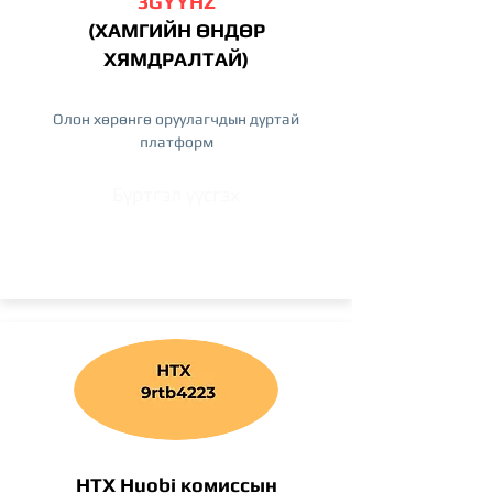
3GYYHZ
(ХАМГИЙН ӨНДӨР
ХЯМДРАЛТАЙ)
Олон хөрөнгө оруулагчдын дуртай
платформ
Бүртгэл үүсгэх
HTX Huobi комиссын