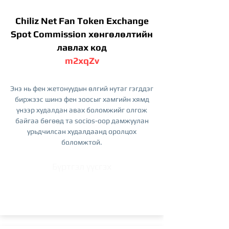
Chiliz Net Fan Token Exchange
Spot Commission хөнгөлөлтийн
лавлах код
m2xqZv
Энэ нь фен жетонуудын өлгий нутаг гэгддэг
биржээс шинэ фен зоосыг хамгийн хямд
үнээр худалдан авах боломжийг олгож
байгаа бөгөөд та socios-оор дамжуулан
урьдчилсан худалдаанд оролцох
боломжтой.
Бүртгэл үүсгэх