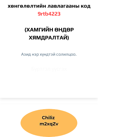
хөнгөлөлтийн лавлагааны код
9rtb4223
(ХАМГИЙН ӨНДӨР
ХЯМДРАЛТАЙ)
Азид нэр хүндтэй солилцоо.
Бүртгэл үүсгэх