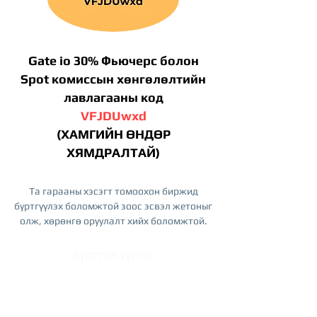
Gate io 30% Фьючерс болон
Spot комиссын хөнгөлөлтийн
лавлагааны код
VFJDUwxd
(ХАМГИЙН ӨНДӨР
ХЯМДРАЛТАЙ)
Та гарааны хэсэгт томоохон биржид
бүртгүүлэх боломжтой зоос эсвэл жетоныг
олж, хөрөнгө оруулалт хийх боломжтой.
Бүртгэл үүсгэх