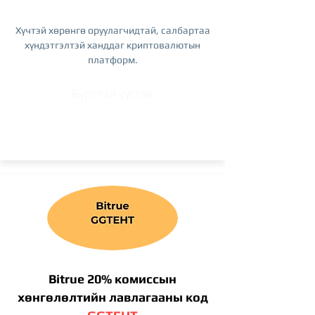
Хүчтэй хөрөнгө оруулагчидтай, салбартаа
хүндэтгэлтэй ханддаг криптовалютын
платформ.
Бүртгэл үүсгэх
Bitrue 20% комиссын
хөнгөлөлтийн лавлагааны код