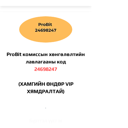
ProBit комиссын хөнгөлөлтийн
лавлагааны код
24698247
(ХАМГИЙН ӨНДӨР VIP
ХЯМДРАЛТАЙ)
.
Бүртгэл үүсгэх