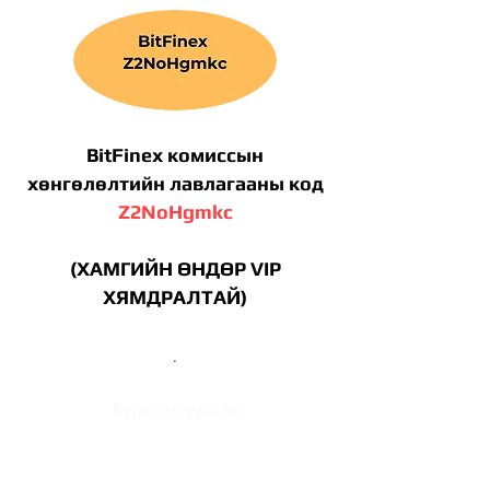
BitFinex комиссын
хөнгөлөлтийн лавлагааны код
Z2NoHgmkc
(ХАМГИЙН ӨНДӨР VIP
ХЯМДРАЛТАЙ)
.
Бүртгэл үүсгэх