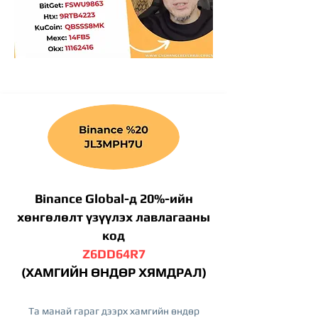
Binance Global-д 20%-ийн
хөнгөлөлт үзүүлэх лавлагааны
код
Z6DD64R7
(ХАМГИЙН ӨНДӨР ХЯМДРАЛ)
Та манай гараг дээрх хамгийн өндөр