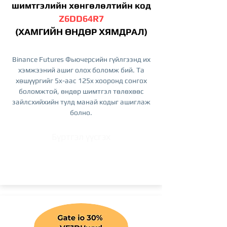
шимтгэлийн хөнгөлөлтийн код
Z6DD64R7
(ХАМГИЙН ӨНДӨР ХЯМДРАЛ)
Binance Futures Фьючерсийн гүйлгээнд их
хэмжээний ашиг олох боломж бий. Та
хөшүүргийг 5x-аас 125x хооронд сонгох
боломжтой, өндөр шимтгэл төлөхөөс
зайлсхийхийн тулд манай кодыг ашиглаж
болно.
Бүртгэл үүсгэх