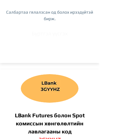
Салбартаа гялалзсан од болох ирээдүйтэй
бирж.
Бүртгэл үүсгэх
LBank Futures болон Spot
комиссын хөнгөлөлтийн
лавлагааны код