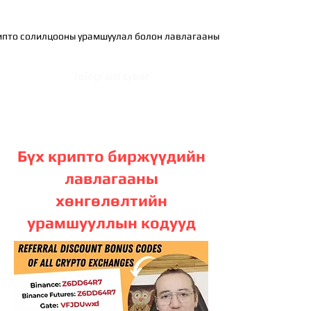
ипто солилцооны урамшуулал болон лавлагааны код
Telegram суваг
Бүх крипто биржүүдийн
лавлагааны
хөнгөлөлтийн
урамшууллын кодууд