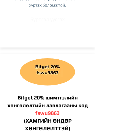
хүртэх боломжтой.
Бүртгэл үүсгэх
Bitget 20% шимтгэлийн
хөнгөлөлтийн лавлагааны код
fswu9863
(ХАМГИЙН ӨНДӨР
ХӨНГӨЛӨЛТТЭЙ)