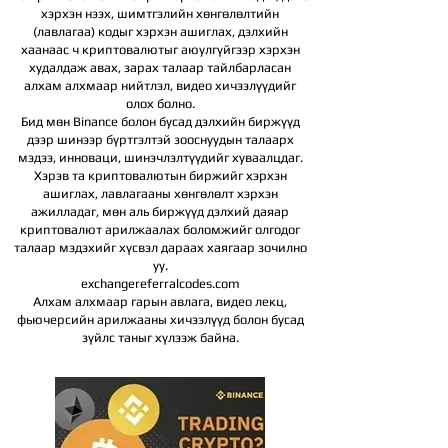
хэрхэн нээх, шимтгэлийн хөнгөлөлтийн
(лавлагаа) кодыг хэрхэн ашиглах, дэлхийн
хаанаас ч криптовалютыг аюулгүйгээр хэрхэн
худалдаж авах, зарах талаар тайлбарласан
алхам алхмаар нийтлэл, видео хичээлүүдийг
олох болно.
Бид мөн Binance болон бусад дэлхийн биржүүд
дээр шинээр бүртгэлтэй зооснуудын талаарх
мэдээ, инноваци, шинэчлэлтүүдийг хуваалцдаг.
Хэрэв та криптовалютын биржийг хэрхэн
ашиглах, лавлагааны хөнгөлөлт хэрхэн
ажилладаг, мөн аль биржүүд дэлхий даяар
криптовалют арилжаалах боломжийг олгодог
талаар мэдэхийг хүсвэл дараах хаягаар зочилно
уу.
exchangereferralcodes.com
Алхам алхмаар гарын авлага, видео лекц,
фьючерсийн арилжааны хичээлүүд болон бусад
зүйлс таныг хүлээж байна.