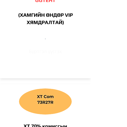
GGTEHT
(ХАМГИЙН ӨНДӨР VIP
ХЯМДРАЛТАЙ)
.
Бүртгэл үүсгэх
XT 70% комиссын