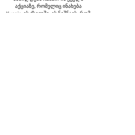
აქციაზე, რომელიც ინახება
Kucoin-ის ქსელში. ეს ნიშნავს, რომ
Kucoin-ის აქციების მფლობელებს
შეუძლიათ მიიღონ შემოსავალი
ქსელის საშუალებით, გარდა
იმისა, რომ ექნებათ წვდომა
შემცირებულ სავაჭრო
გადასახადებზე ყოველი 1000
Kucoin
აქციის ბრენდისთვის,
რომელსაც ფლობენ.
Kucoin-ის რეფერალური
კოდებით, შეგიძლიათ მიიღოთ
თქვენი შესყიდვის პროცენტი,
უფასო მიწოდება ან დიდი
ფასდაკლებები. მაგრამ მათი
პოვნა და მათი წარმატებით
გამოყენება შეიძლება რთული