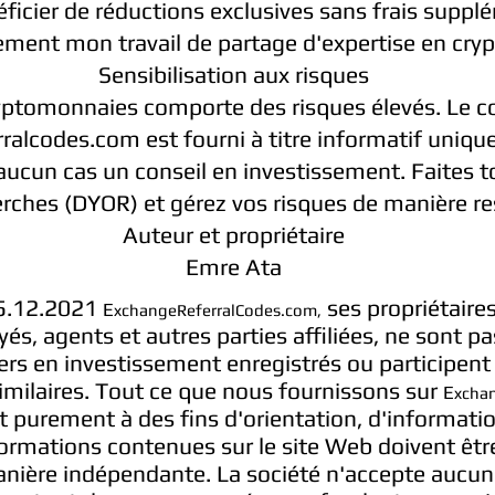
ficier de réductions exclusives sans frais suppl
tement mon travail de partage d'expertise en cr
Sensibilisation aux risques
yptomonnaies comporte des risques élevés. Le c
ralcodes.com est fourni à titre informatif uniq
aucun cas un conseil en investissement. Faites t
erches (DYOR) et gérez vos risques de manière r
Auteur et propriétaire
Emre Ata
25.12.2021
ses propriétaire
E
xchangeReferralCodes.com,
és, agents et autres parties affiliées, ne sont pa
lers en investissement enregistrés ou participent
imilaires. Tout ce que nous fournissons sur
E
xcha
st purement à des fins d'orientation, d'informati
ormations contenues sur le site Web doivent être
nière indépendante. La société n'accepte aucun