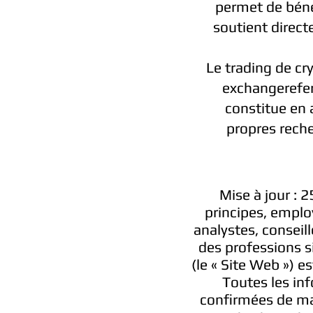
permet de béné
soutient direc
Le trading de cr
exchangerefer
constitue en 
propres rech
Mise à jour : 
principes, employ
analystes, conseil
des professions s
(le « Site Web ») e
Toutes les inf
confirmées de ma