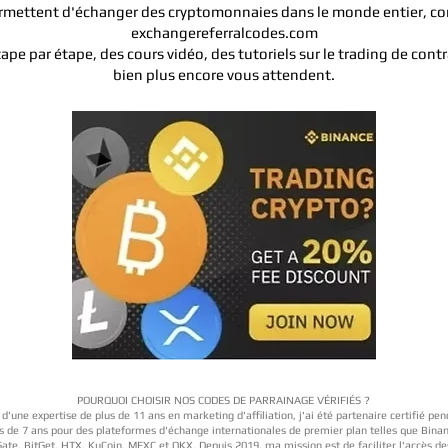
rmettent d'échanger des cryptomonnaies dans le monde entier, con
exchangereferralcodes.com
ape par étape, des cours vidéo, des tutoriels sur le trading de contr
bien plus encore vous attendent.
POURQUOI CHOISIR NOS CODES DE PARRAINAGE VÉRIFIÉS ?
 d'une expertise de plus de 11 ans en marketing d'affiliation, j'ai été partenaire certifié pe
s de 7 ans pour des plateformes d'échange internationales de premier plan telles que Bina
ate, BitGet, HTX, KuCoin, MEXC et OKX. Depuis 2019, ma mission est de faciliter l'accès de