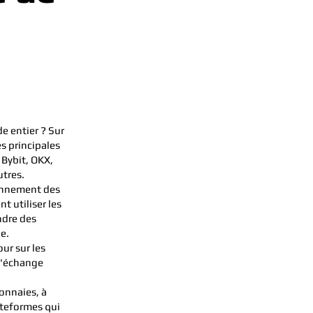
e entier ? Sur
s principales
 Bybit, OKX,
utres.
ionnement des
 utiliser les
ndre des
e.
ur sur les
d'échange
onnaies, à
ateformes qui