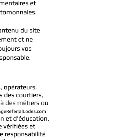
émentaires et
yptomonnaies.
ontenu du site
uement et ne
oujours vos
esponsable.
s, opérateurs,
s des courtiers,
 à des métiers ou
ngeReferralCodes.com
on et d'éducation.
 vérifiées et
e responsabilité