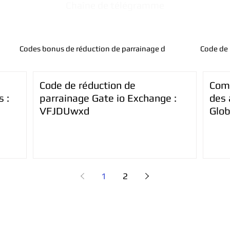
Chaîne de télégramme
Codes bonus de réduction de parrainage d
Code de 
Code de réduction de
Comm
 :
parrainage Gate io Exchange :
des 
VFJDUwxd
Glob
déb
1
2