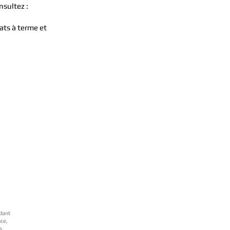
sultez :
ats à terme et
ndant
nce,
s