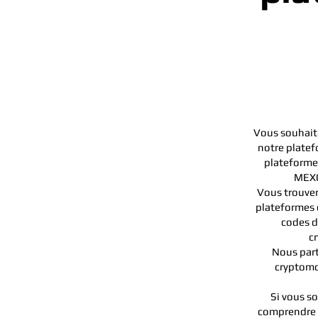
Vous souhaite
notre platef
plateformes
MEXC
Vous trouver
plateformes 
codes d
c
Nous part
cryptomo
Si vous s
comprendre l