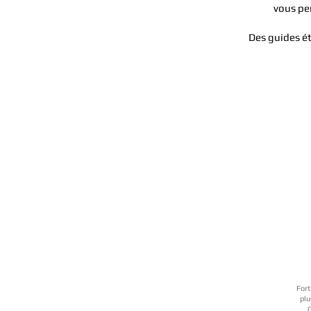
vous pe
Des guides ét
Fort
plu
G