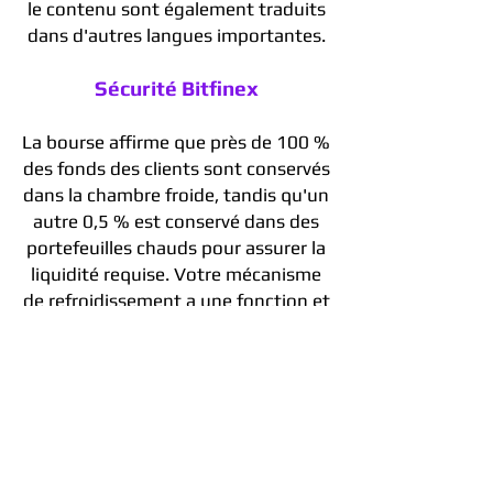
le contenu sont également traduits
dans d'autres langues importantes.
Sécurité Bitfinex
La bourse affirme que près de 100 %
des fonds des clients sont conservés
dans la chambre froide, tandis qu'un
autre 0,5 % est conservé dans des
portefeuilles chauds pour assurer la
liquidité requise. Votre mécanisme
de refroidissement a une fonction et
est réparti dans plusieurs zones
sûres.
Côté client, ils offrent 2FA pour les
connexions et les retraits
. L'ajout
d'une couche de sécurité est
possible avec
2FA en utilisant toute
autre clé de sécurité tierce