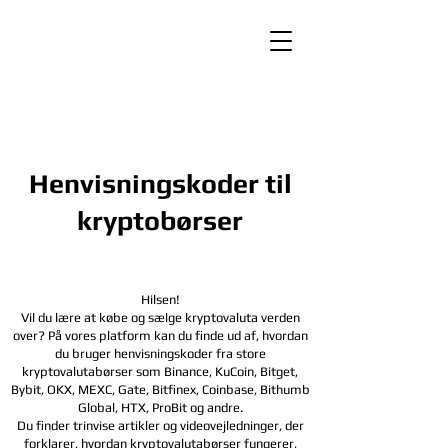
Henvisningskoder til
kryptobørser
Hilsen!
Vil du lære at købe og sælge kryptovaluta verden
over? På vores platform kan du finde ud af, hvordan
du bruger henvisningskoder fra store
kryptovalutabørser som Binance, KuCoin, Bitget,
Bybit, OKX, MEXC, Gate, Bitfinex, Coinbase, Bithumb
Global, HTX,
ProBit og andre.
Du finder trinvise artikler og videovejledninger, der
forklarer, hvordan kryptovalutabørser fungerer,