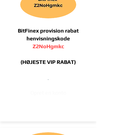
BitFinex provision rabat
henvisningskode
Z2NoHgmkc
(HØJESTE VIP RABAT)
.
Opret en konto