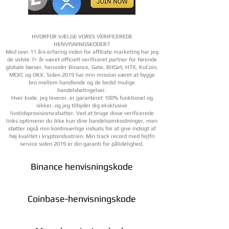
HVORFOR VÆLGE VORES VERIFICEREDE
HENVISNINGSKODER?
Med over 11 års erfaring inden for affiliate marketing har jeg
de sidste 7+ år været officielt verificeret partner for førende
globale børser, herunder Binance, Gate, BitGet, HTX, KuCoin,
MEXC og OKX. Siden 2019 har min mission været at bygge
bro mellem handlende og de bedst mulige
handelsbetingelser.
Hver kode, jeg leverer, er garanteret 100% funktionel og
sikker, og jeg tilbyder dig eksklusive
livstidsprovisionsrabatter. Ved at bruge disse verificerede
links optimerer du ikke kun dine handelsomkostninger, men
støtter også min kontinuerlige indsats for at give indsigt af
høj kvalitet i kryptoindustrien. Min track record med fejlfri
service siden 2019 er din garanti for pålidelighed.
Binance henvisningskode
Coinbase-henvisningskode