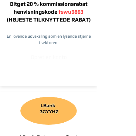
Bitget 20 % kommissionsrabat
henvisningskode
fswu9863
(HØJESTE TILKNYTTEDE RABAT)
En lovende udveksling som en lysende stjerne
i sektoren.
Opret en konto