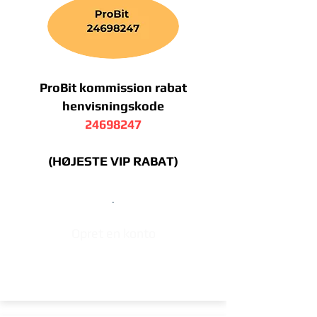
ProBit kommission rabat
henvisningskode
24698247
(HØJESTE VIP RABAT)
.
Opret en konto