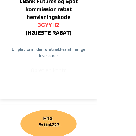
LBank Futures og Spot
kommission rabat
henvisningskode
3GYYHZ
(HØJESTE RABAT)
En platform, der foretrækkes af mange
investorer
Opret en konto