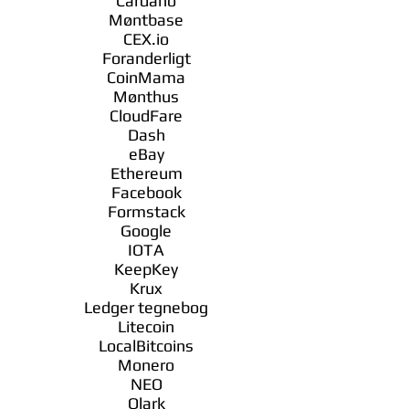
Cardano
Møntbase
CEX.io
Foranderligt
CoinMama
Mønthus
CloudFare
Dash
eBay
Ethereum
Facebook
Formstack
Google
IOTA
KeepKey
Krux
Ledger tegnebog
Litecoin
LocalBitcoins
Monero
NEO
Olark