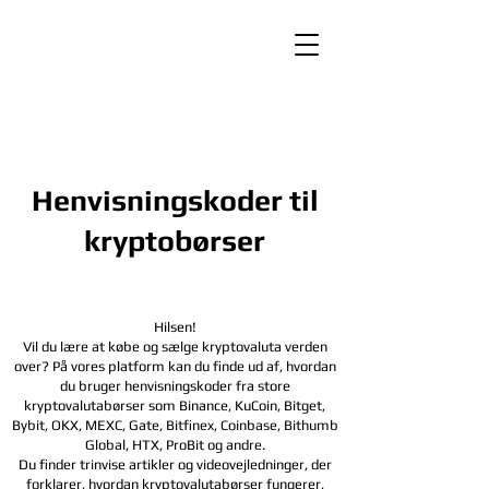
Henvisningskoder til
kryptobørser
Hilsen!
Vil du lære at købe og sælge kryptovaluta verden
over? På vores platform kan du finde ud af, hvordan
du bruger henvisningskoder fra store
kryptovalutabørser som Binance, KuCoin, Bitget,
Bybit, OKX, MEXC, Gate, Bitfinex, Coinbase, Bithumb
Global, HTX,
ProBit og andre.
Du finder trinvise artikler og videovejledninger, der
forklarer, hvordan kryptovalutabørser fungerer,