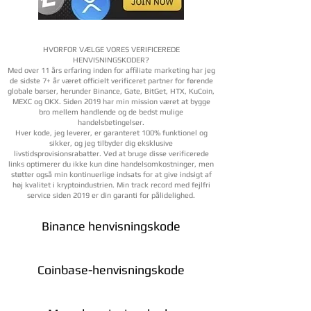
HVORFOR VÆLGE VORES VERIFICEREDE
HENVISNINGSKODER?
Med over 11 års erfaring inden for affiliate marketing har jeg
de sidste 7+ år været officielt verificeret partner for førende
globale børser, herunder Binance, Gate, BitGet, HTX, KuCoin,
MEXC og OKX. Siden 2019 har min mission været at bygge
bro mellem handlende og de bedst mulige
handelsbetingelser.
Hver kode, jeg leverer, er garanteret 100% funktionel og
sikker, og jeg tilbyder dig eksklusive
livstidsprovisionsrabatter. Ved at bruge disse verificerede
links optimerer du ikke kun dine handelsomkostninger, men
støtter også min kontinuerlige indsats for at give indsigt af
høj kvalitet i kryptoindustrien. Min track record med fejlfri
service siden 2019 er din garanti for pålidelighed.
Binance henvisningskode
Coinbase-henvisningskode