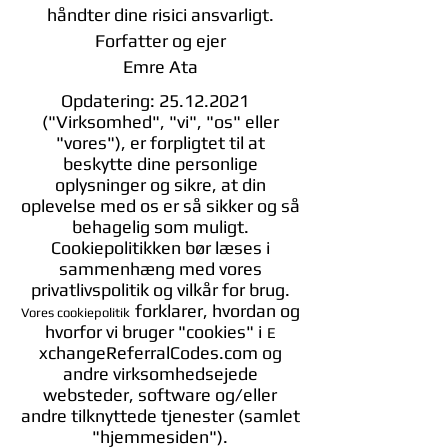
håndter dine risici ansvarligt.
Forfatter og ejer
Emre Ata
Opdatering:
25.12.2021
("Virksomhed", "vi", "os" eller
"vores"), er forpligtet til at
beskytte dine personlige
oplysninger og sikre, at din
oplevelse med os er så sikker og så
behagelig som muligt.
Cookiepolitikken bør læses i
sammenhæng med vores
privatlivspolitik og vilkår for brug.
forklarer, hvordan og
Vores cookiepolitik
hvorfor vi bruger "cookies" i
E
xchangeReferralCodes.com og
andre virksomhedsejede
websteder, software og/eller
andre tilknyttede tjenester (samlet
"hjemmesiden").