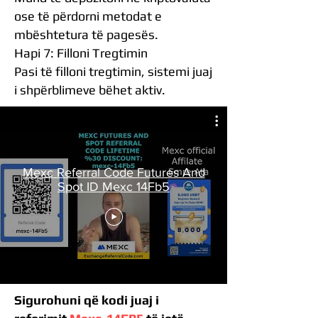
ose të përdorni metodat e
mbështetura të pagesës.
Hapi 7: Filloni Tregtimin
Pasi të filloni tregtimin, sistemi juaj
i shpërblimeve bëhet aktiv.
Mexc Referral Code Futures And
Spot ID Mexc 14Fb5
Sigurohuni që kodi juaj i