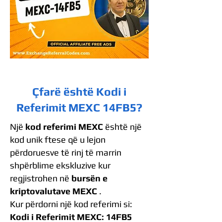
Çfarë është Kodi i
Referimit MEXC 14FB5?
Një
kod referimi MEXC
është një
kod unik ftese që u lejon
përdoruesve të rinj të marrin
shpërblime ekskluzive kur
regjistrohen në
bursën e
kriptovalutave MEXC
.
Kur përdorni një kod referimi si:
Kodi i Referimit MEXC: 14FB5