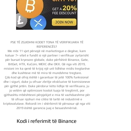
PSE TË ZGJIDHNI KODET TONA TË VERIFIKUARA TË
REFERENCËS?
Me mbi 11 vjet përvojë në marketingun e degëve, kam
kaluar 7+ vitet e fundit si një partner i verifikuar zyrtarisht
për bursat kryesore globale, duke përfshirë Binance, Gate,
BitGet, HTX, KuCoin, MEXC dhe OKX. Që nga viti 2019,
misioni im ka qenë të krijoj një urë lidhëse midis tregtarëve
dhe kushteve më të mira të mundshme tregtare.
Çdo kod që ofroj është i garantuar të jetë 100% funksional
dhe i sigurt, duke ju ofruar zbritje ekskluzive të komisioneve
për gjithë jetën. Duke përdorur këto lidhje të verifikuara, ju
jo vetëm që optimizoni kostot tuaja të tregtimit, por
gjithashtu mbështesni përpjekjet e mia të vazhdueshme për
të ofruar njohuri me cilësi të lartë në industrinë e
kriptovalutave. Rekordi im i shërbimit të përsosur që nga viti
2019 është garancia juaj e besueshmërisë.
Kodi i referimit të Binance