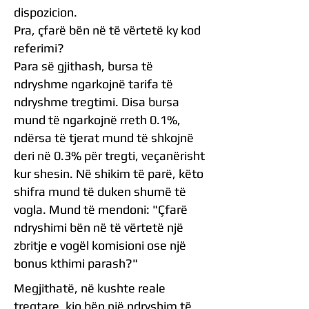
dispozicion.
Pra, çfarë bën në të vërtetë ky kod
referimi?
Para së gjithash, bursa të
ndryshme ngarkojnë tarifa të
ndryshme tregtimi. Disa bursa
mund të ngarkojnë rreth 0.1%,
ndërsa të tjerat mund të shkojnë
deri në 0.3% për tregti, veçanërisht
kur shesin. Në shikim të parë, këto
shifra mund të duken shumë të
vogla. Mund të mendoni: "Çfarë
ndryshimi bën në të vërtetë një
zbritje e vogël komisioni ose një
bonus kthimi parash?"
Megjithatë, në kushte reale
tregtare, kjo bën një ndryshim të