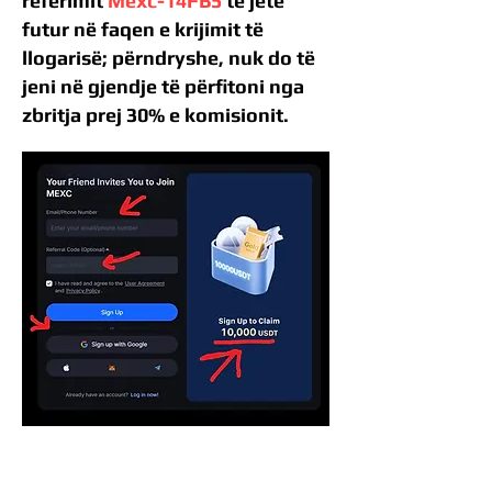
referimit
Mexc-14FB5
të jetë
futur në faqen e krijimit të
llogarisë; përndryshe, nuk do të
jeni në gjendje të përfitoni nga
zbritja prej 30% e komisionit.