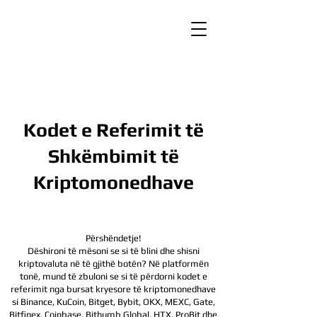
Kodet e Referimit të
Shkëmbimit të
Kriptomonedhave
Përshëndetje!
Dëshironi të mësoni se si të blini dhe shisni
kriptovaluta në të gjithë botën? Në platformën
tonë, mund të zbuloni se si të përdorni kodet e
referimit nga bursat kryesore të kriptomonedhave
si Binance, KuCoin, Bitget, Bybit, OKX, MEXC, Gate,
Bitfinex, Coinbase, Bithumb Global, HTX,
ProBit dhe