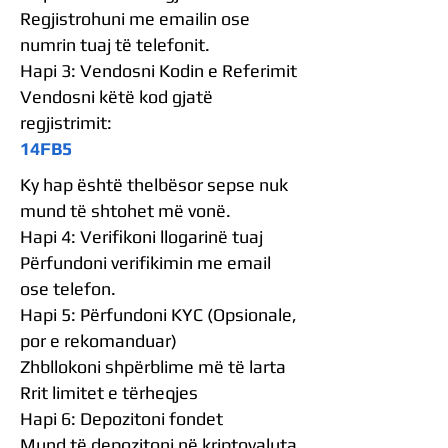
Regjistrohuni me emailin ose
numrin tuaj të telefonit.
Hapi 3: Vendosni Kodin e Referimit
Vendosni këtë kod gjatë
regjistrimit:
14FB5
Ky hap është thelbësor sepse nuk
mund të shtohet më vonë.
Hapi 4: Verifikoni llogarinë tuaj
Përfundoni verifikimin me email
ose telefon.
Hapi 5: Përfundoni KYC (Opsionale,
por e rekomanduar)
Zhbllokoni shpërblime më të larta
Rrit limitet e tërheqjes
Hapi 6: Depozitoni fondet
Mund të depozitoni në kriptovaluta