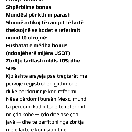
Shpërblime bonus
Mundësi për kthim parash
Shumë artikuj të rangut të lartë
theksojnë se kodet e referimit
mund të ofrojnë:
Fushatat e mëdha bonus
(ndonjëherë mijëra USDT)
Zbritje tarifash midis 10% dhe
50%
Kjo është arsyeja pse tregtarët me
përvojë regjistrohen gjithmonë
duke përdorur një kod referimi.
Nëse përdorni bursën Mexc, mund
ta përdorni kodin tonë të referimit
në çdo kohë — çdo ditë ose çdo
javë — dhe të përfitoni nga zbritja
më e lartë e komisionit në