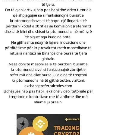
të tjera.
Do të gjeni artikuj hap pas hapi dhe video tutoriale
që shpjegojnë se si funksionojnë bursat e
kriptomonedhave, si të hapni një llogari, si të
përdorni kodet e zbritjes së komisionit (referimit)
dhe si të blini dhe shisni kriptomonedha në mënyrë
të sigurt nga kudo në botë.
Ne gjithashtu ndajmë lajme, inovacione dhe
përditësime për kriptovalutat rreth monedhave të
listuara rishtazi në Binance dhe bursa të tjera
globale.
Nëse doni të mësoni se si të përdorni bursat e
kriptomonedhave, si funksionojnë zbritjet e
referimit dhe cilat bursa ju lejojnë të tregtoni
kriptomonedha në të gjithë botën, vizitoni:
exchangereferralcodes.com
Udhëzues hap pas hapi, leksione video, tutoriale për
tregtimin e kontratave me të ardhme dhe më
shumë ju presin.