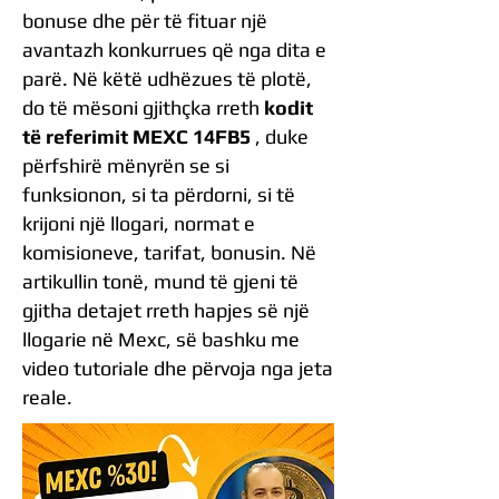
bonuse dhe për të fituar një
avantazh konkurrues që nga dita e
parë. Në këtë udhëzues të plotë,
do të mësoni gjithçka rreth
kodit
të referimit MEXC 14FB5
, duke
përfshirë mënyrën se si
funksionon, si ta përdorni, si të
krijoni një llogari, normat e
komisioneve, tarifat, bonusin. Në
artikullin tonë, mund të gjeni të
gjitha detajet rreth hapjes së një
llogarie në Mexc, së bashku me
video tutoriale dhe përvoja nga jeta
reale.