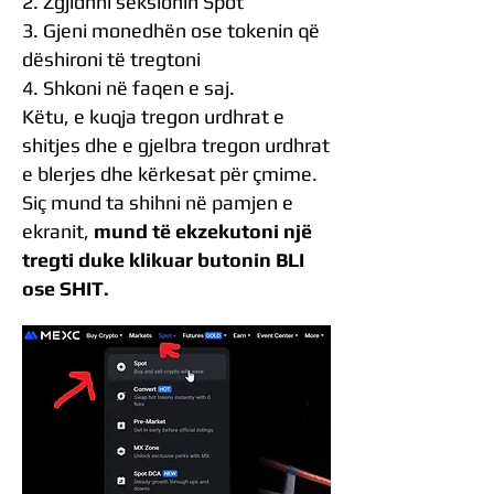
2. Zgjidhni seksionin Spot
3. Gjeni monedhën ose tokenin që
dëshironi të tregtoni
4. Shkoni në faqen e saj.
Këtu, e kuqja tregon urdhrat e
shitjes dhe e gjelbra tregon urdhrat
e blerjes dhe kërkesat për çmime.
Siç mund ta shihni në pamjen e
ekranit,
mund të ekzekutoni një
tregti duke klikuar butonin BLI
ose SHIT.