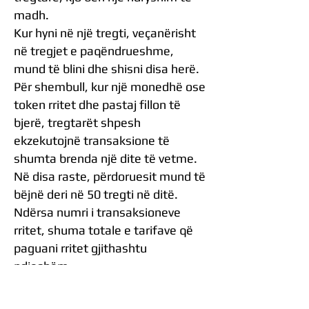
madh.
Kur hyni në një tregti, veçanërisht
në tregjet e paqëndrueshme,
mund të blini dhe shisni disa herë.
Për shembull, kur një monedhë ose
token rritet dhe pastaj fillon të
bjerë, tregtarët shpesh
ekzekutojnë transaksione të
shumta brenda një dite të vetme.
Në disa raste, përdoruesit mund të
bëjnë deri në 50 tregti në ditë.
Ndërsa numri i transaksioneve
rritet, shuma totale e tarifave që
paguani rritet gjithashtu
ndjeshëm.
Kjo është arsyeja pse zbritjet e
komisioneve dhe shpërblimet me