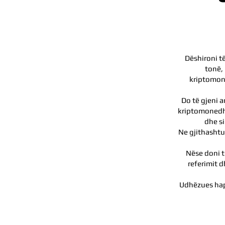
Dëshironi të
tonë, 
kriptomone
Do të gjeni a
kriptomonedhav
dhe si
Ne gjithashtu
Nëse doni t
referimit d
Udhëzues hap 