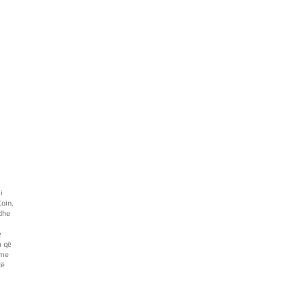
i
Coin,
 dhe
e
m që
hme
të