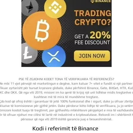
PSE TË ZGJIDHNI KODET TONA TË VERIFIKUARA TË REFERENCËS?
e mbi 11 vjet përvojë në marketingun e degëve, kam kaluar 7+ vitet e fundit si një partner 
fikuar zyrtarisht për bursat kryesore globale, duke përfshirë Binance, Gate, BitGet, HTX, Ku
C dhe OKX. Që nga viti 2019, misioni im ka qenë të krijoj një urë lidhëse midis tregtarëve
kushteve më të mira të mundshme tregtare.
Çdo kod që ofroj është i garantuar të jetë 100% funksional dhe i sigurt, duke ju ofruar zbritj
kluzive të komisioneve për gjithë jetën. Duke përdorur këto lidhje të verifikuara, ju jo vetë
timizoni kostot tuaja të tregtimit, por gjithashtu mbështesni përpjekjet e mia të vazhdues
ër të ofruar njohuri me cilësi të lartë në industrinë e kriptovalutave. Rekordi im i shërbimit 
përsosur që nga viti 2019 është garancia juaj e besueshmërisë.
Kodi i referimit të Binance