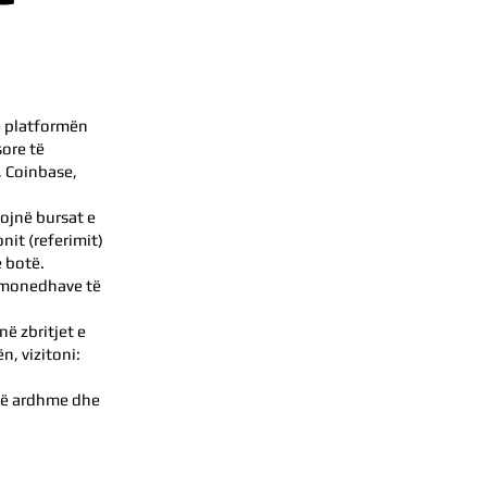
Në platformën
sore të
, Coinbase,
nojnë bursat e
nit (referimit)
ë botë.
h monedhave të
ë zbritjet e
n, vizitoni:
 të ardhme dhe