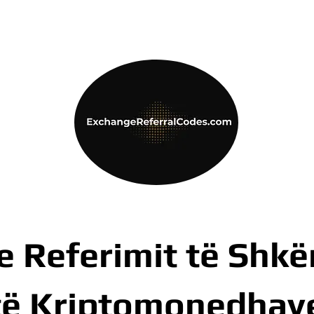
e Referimit të Shk
të Kriptomonedhav