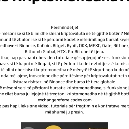
Përshëndetje!
 mësoni se si të blini dhe shisni kriptovaluta në të gjithë botën? 
mund të zbuloni se si të përdorni kodet e referimit nga bursat krye
dhave si Binance, KuCoin, Bitget, Bybit, OKX, MEXC, Gate, Bitfinex
Bithumb Global, HTX,
ProBit dhe të tjera.
rtikuj hap pas hapi dhe video tutoriale që shpjegojnë se si funksio
e, si të hapni një llogari, si të përdorni kodet e zbritjes së komisio
 të blini dhe shisni kriptomonedha në mënyrë të sigurt nga kudo n
 ndajmë lajme, inovacione dhe përditësime për kriptovalutat rret
listuara rishtazi në Binance dhe bursa të tjera globale.
ë mësoni se si të përdorni bursat e kriptomonedhave, si funksionojn
he cilat bursa ju lejojnë të tregtoni kriptomonedha në të gjithë botë
exchangereferralcodes.com
pas hapi, leksione video, tutoriale për tregtimin e kontratave me
më shumë ju presin.