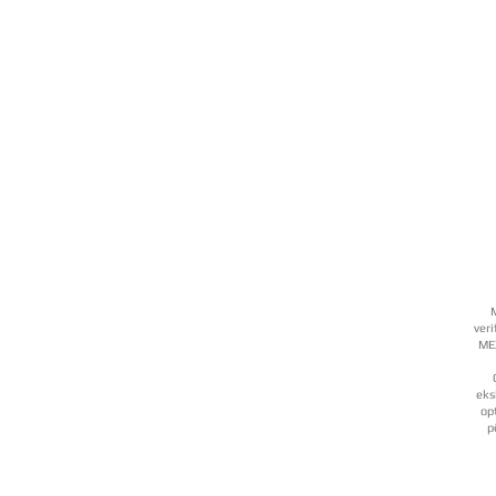
M
veri
MEX
eks
op
p