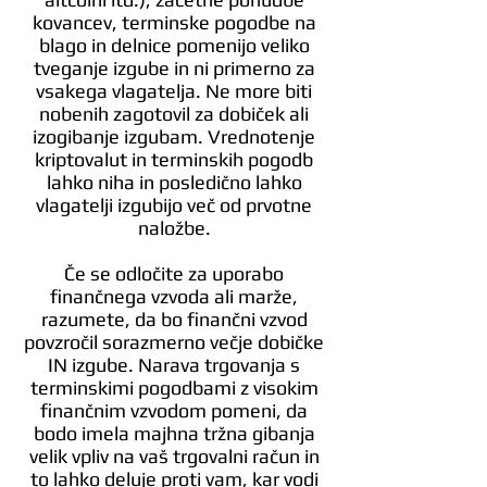
kovancev, terminske pogodbe na
blago in delnice pomenijo veliko
tveganje izgube in ni primerno za
vsakega vlagatelja. Ne more biti
nobenih zagotovil za dobiček ali
izogibanje izgubam. Vrednotenje
kriptovalut in terminskih pogodb
lahko niha in posledično lahko
vlagatelji izgubijo več od prvotne
naložbe.
Če se odločite za uporabo
finančnega vzvoda ali marže,
razumete, da bo finančni vzvod
povzročil sorazmerno večje dobičke
IN izgube. Narava trgovanja s
terminskimi pogodbami z visokim
finančnim vzvodom pomeni, da
bodo imela majhna tržna gibanja
velik vpliv na vaš trgovalni račun in
to lahko deluje proti vam, kar vodi