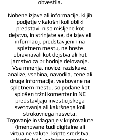
obvestila.
Nobene izjave ali informacije, ki jih
podjetje v kakršni koli obliki
predstavi, niso mišljene kot
dejstvo, in strinjate se, da izjav ali
informacij, predstavljenih na
spletnem mestu, ne boste
obravnavali kot dejstva ali kot
jamstvo za prihodnje delovanje.
Vsa mnenja, novice, raziskave,
analize, vsebina, navodila, cene ali
druge informacije, vsebovane na
spletnem mestu, so podane kot
splošen tržni komentar in NE
predstavljajo investicijskega
svetovanja ali kakršnega koli
strokovnega nasveta.
Trgovanje in vlaganje v kriptovalute
(imenovane tudi digitalne ali
virtualne valute, kripto sredstva,
altcoini itd.), začetne ponudbe