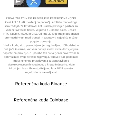
ZAKAJ IZBRATI NAŠE PREVERJENE REFERENČNE KODE?
Z več kot 11 leti izkušenj na področju affiliate marketinga
sem zadnjih 7+ let deloval kot uradno preverjen partner za
vodilne svetovne borze, vključno z Binance, Gate, BitGet,
HTX, KuCoin, MEXC in OKX. Od leta 2019 je moje poslanstvo
premostiti vrzel med trgovci in zagotoviti najboljše možne
pogoje trgovanja.
Vsaka koda, ki jo posredujem, je zagotovljeno 100-odstotno
delujoča in varna, kar vam ponuja ekskluzivne doživljenjske
popuste na provizije. Z uporabo teh preverjenih povezav ne le
optimizirate svoje stroške trgovanja, temveč tudi podpirate
moja nenehna prizadevanja za zagotavljanje
visokokakovostnih vpogledov v kripto industrijo. Moje
izkušnje z brezhibno storitvijo od leta 2019 so vaše
zagotovilo za zanesljivost.
Referenčna koda Binance
Referenčna koda Coinbase