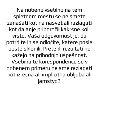
Na nobeno vsebino na tem
spletnem mestu se ne smete
zanašati kot na nasvet ali razlagati
kot dajanje priporočil kakršne koli
vrste. Vaša odgovornost je, da
potrdite in se odločite, katere posle
boste sklenili. Pretekli rezultati ne
kažejo na prihodnjo uspešnost.
Vsebina te korespondence se v
nobenem primeru ne sme razlagati
kot izrecna ali implicitna obljuba ali
jamstvo?
Podjetje ne odgovarja za kakršne
koli izgube, ki nastanejo zaradi
uporabe katere koli strategije
trgovanja, ki izhaja iz vsebine na
spletnem mestu. Informacije v tej
izjavi o zavrnitvi odgovornosti so
namenjene izključno informativnim