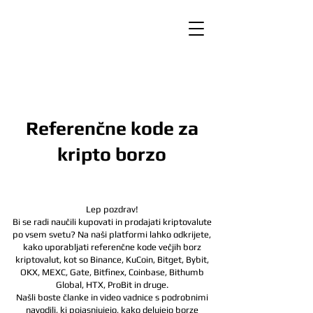
Referenčne kode za
kripto borzo
Lep pozdrav!
Bi se radi naučili kupovati in prodajati kriptovalute
po vsem svetu? Na naši platformi lahko odkrijete,
kako uporabljati referenčne kode večjih borz
kriptovalut, kot so Binance, KuCoin, Bitget, Bybit,
OKX, MEXC, Gate, Bitfinex, Coinbase, Bithumb
Global, HTX,
ProBit in druge.
Našli boste članke in video vadnice s podrobnimi
navodili, ki pojasnjujejo, kako delujejo borze