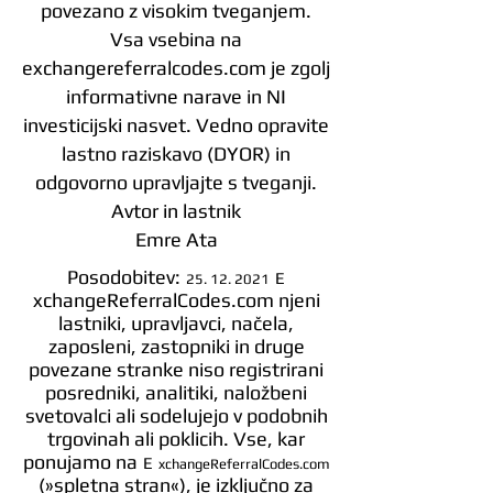
povezano z visokim tveganjem.
Vsa vsebina na
exchangereferralcodes.com je zgolj
informativne narave in NI
investicijski nasvet. Vedno opravite
lastno raziskavo (DYOR) in
odgovorno upravljajte s tveganji.
Avtor in lastnik
Emre Ata
Posodobitev:
E
25. 12. 2021
xchangeReferralCodes.com njeni
lastniki, upravljavci, načela,
zaposleni, zastopniki in druge
povezane stranke niso registrirani
posredniki, analitiki, naložbeni
svetovalci ali sodelujejo v podobnih
trgovinah ali poklicih. Vse, kar
ponujamo na
E
xchangeReferralCodes.com
(»spletna stran«), je izključno za