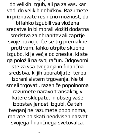
do velikih izgub, ali pa za vas, kar
vodi do velikih dobičkov. Razumete
in priznavate resnično možnost, da
bi lahko izgubili vsa vložena
sredstva in bi morali vložiti dodatna
sredstva za ohranitev ali zaprtje
svoje pozicije. Če se trg premakne
proti vam, lahko utrpite skupno
izgubo, ki je večja od zneska, ki ste
ga položili na svoj račun. Odgovorni
ste za vsa tveganja in finančna
sredstva, ki jih uporabljate, ter za
izbrani sistem trgovanja. Ne bi
smeli trgovati, razen če popolnoma
razumete naravo transakcij, v
katere sklepate, in obseg vaše
izpostavljenosti izgubi. Če teh
tveganj ne razumete popolnoma,
morate poiskati neodvisen nasvet
svojega finančnega svetovalca.