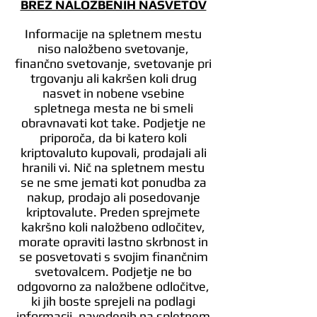
BREZ NALOŽBENIH NASVETOV
Informacije na spletnem mestu
niso naložbeno svetovanje,
finančno svetovanje, svetovanje pri
trgovanju ali kakršen koli drug
nasvet in nobene vsebine
spletnega mesta ne bi smeli
obravnavati kot take. Podjetje ne
priporoča, da bi katero koli
kriptovaluto kupovali, prodajali ali
hranili vi. Nič na spletnem mestu
se ne sme jemati kot ponudba za
nakup, prodajo ali posedovanje
kriptovalute. Preden sprejmete
kakršno koli naložbeno odločitev,
morate opraviti lastno skrbnost in
se posvetovati s svojim finančnim
svetovalcem. Podjetje ne bo
odgovorno za naložbene odločitve,
ki jih boste sprejeli na podlagi
informacij, navedenih na spletnem