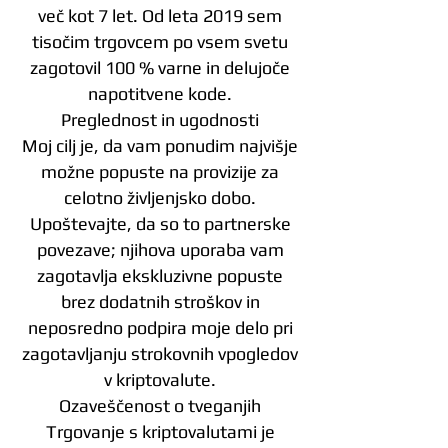
več kot 7 let. Od leta 2019 sem
tisočim trgovcem po vsem svetu
zagotovil 100 % varne in delujoče
napotitvene kode.
Preglednost in ugodnosti
Moj cilj je, da vam ponudim najvišje
možne popuste na provizije za
celotno življenjsko dobo.
Upoštevajte, da so to partnerske
povezave; njihova uporaba vam
zagotavlja ekskluzivne popuste
brez dodatnih stroškov in
neposredno podpira moje delo pri
zagotavljanju strokovnih vpogledov
v kriptovalute.
Ozaveščenost o tveganjih
Trgovanje s kriptovalutami je