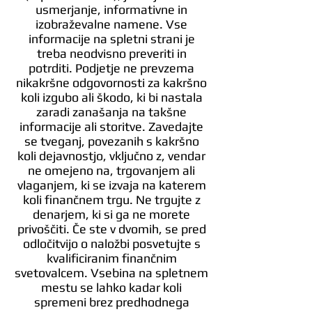
usmerjanje, informativne in
izobraževalne namene. Vse
informacije na spletni strani je
treba neodvisno preveriti in
potrditi. Podjetje ne prevzema
nikakršne odgovornosti za kakršno
koli izgubo ali škodo, ki bi nastala
zaradi zanašanja na takšne
informacije ali storitve. Zavedajte
se tveganj, povezanih s kakršno
koli dejavnostjo, vključno z, vendar
ne omejeno na, trgovanjem ali
vlaganjem, ki se izvaja na katerem
koli finančnem trgu. Ne trgujte z
denarjem, ki si ga ne morete
privoščiti. Če ste v dvomih, se pred
odločitvijo o naložbi posvetujte s
kvalificiranim finančnim
svetovalcem. Vsebina na spletnem
mestu se lahko kadar koli
spremeni brez predhodnega