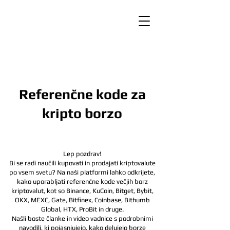
Referenčne kode za
kripto borzo
Lep pozdrav!
Bi se radi naučili kupovati in prodajati kriptovalute
po vsem svetu? Na naši platformi lahko odkrijete,
kako uporabljati referenčne kode večjih borz
kriptovalut, kot so Binance, KuCoin, Bitget, Bybit,
OKX, MEXC, Gate, Bitfinex, Coinbase, Bithumb
Global, HTX,
ProBit in druge.
Našli boste članke in video vadnice s podrobnimi
navodili, ki pojasnjujejo, kako delujejo borze