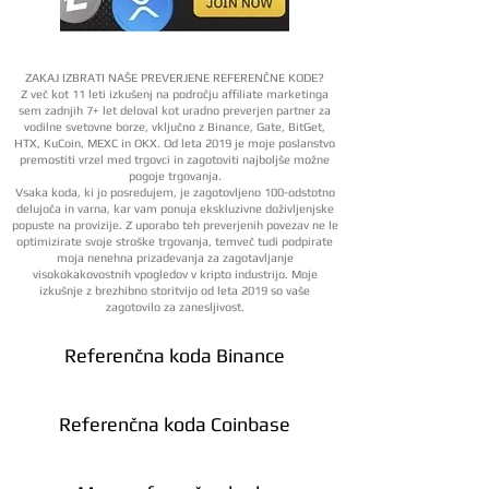
ZAKAJ IZBRATI NAŠE PREVERJENE REFERENČNE KODE?
Z več kot 11 leti izkušenj na področju affiliate marketinga
sem zadnjih 7+ let deloval kot uradno preverjen partner za
vodilne svetovne borze, vključno z Binance, Gate, BitGet,
HTX, KuCoin, MEXC in OKX. Od leta 2019 je moje poslanstvo
premostiti vrzel med trgovci in zagotoviti najboljše možne
pogoje trgovanja.
Vsaka koda, ki jo posredujem, je zagotovljeno 100-odstotno
delujoča in varna, kar vam ponuja ekskluzivne doživljenjske
popuste na provizije. Z uporabo teh preverjenih povezav ne le
optimizirate svoje stroške trgovanja, temveč tudi podpirate
moja nenehna prizadevanja za zagotavljanje
visokokakovostnih vpogledov v kripto industrijo. Moje
izkušnje z brezhibno storitvijo od leta 2019 so vaše
zagotovilo za zanesljivost.
Referenčna koda Binance
Referenčna koda Coinbase