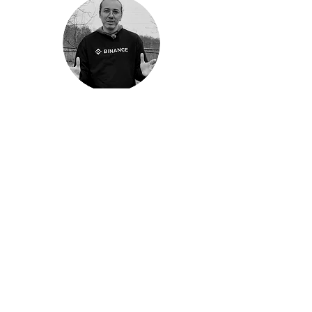
ZAKAJ IZBRATI NAŠE PREVERJENE REFERENČNE
KODE?
Strokovno znanje in zaupanje
Sem Emre Ata, strokovnjak za affiliate marketing z
11-letnimi izkušnjami in preverjen partner za
najboljše borze, kot so Binance, Gate.io, Bitget, OKX
in MEXC, že več kot 7 let. Od leta 2019 sem tisočim
trgovcem po vsem svetu zagotovil 100 % varne in
delujoče napotitvene kode.
Preglednost in ugodnosti
Moj cilj je, da vam ponudim najvišje možne popuste
na provizije za celotno življenjsko dobo.
Upoštevajte, da so to partnerske povezave; njihova
uporaba vam zagotavlja ekskluzivne popuste brez
dodatnih stroškov in neposredno podpira moje delo
pri zagotavljanju strokovnih vpogledov v
kriptovalute.
Ozaveščenost o tveganjih
Trgovanje s kriptovalutami je povezano z visokim