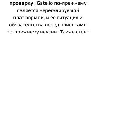
проверку
, Gate.io по-прежнему
является нерегулируемой
платформой, и ее ситуация и
обязательства перед клиентами
по-прежнему неясны. Также стоит
знать, что, хотя биржа не имеет
истории взломов, она также не
безупречна. Его предшественник
потерял около 7000 BTC
несколько лет назад в результате
киберинцидента. Gate.io извлек из
этого урок и в настоящее время
является второй по безопасности
платформой на рынке
криптовалют по версии 100
лучших бирж по уровню
кибербезопасности.
Депозит и вывод средств на