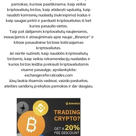
pamokas, kuriose paaiškinama, kaip veikia
kriptovaliutų biržos, kaip atidaryti sąskaitą, kaip
naudoti komisinių nuolaidų (nukreipimo) kodus ir
kaip saugiai pirkti ir parduoti kriptovaliutas iš bet
kurios pasaulio vietos.
Taip pat dalijamės kriptovaliutų naujienomis,
inovacijomis ir atnaujinimais apie naujai „Binance“ ir
kitose pasaulinėse biržose kotiruojamas
kriptovaliutas.
Jei norite sužinoti, kaip naudotis kriptovaliutų
biržomis, kaip veikia rekomendacijų nuolaidos ir
kurios biržos leidžia prekiauti kriptovaliutomis
visame pasaulyje, apsilankykite:
exchangereferralcodes.com
Jūsų laukia išsamūs vadovai, vaizdo paskaitos,
ateities sandorių prekybos pamokos ir dar daugiau.