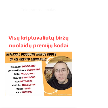
Telegramos kanalas
Visų kriptovaliutų biržų
nuolaidų premijų kodai