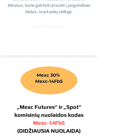
žetonus, kurie gali būti įtraukti į pagrindines
biržas, startuolių skiltyje.
Sukurti paskyrą
„Mexc Futures“ ir „Spot“
komisinių nuolaidos kodas
Mexc-14Fb5
(DIDŽIAUSIA NUOLAIDA)