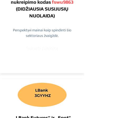
nukreipimo kodas
fswu9863
(DIDŽIAUSIA SUSIJUSIŲ
NUOLAIDA)
Perspektyvi mainai kaip spindinti šio
sektoriaus žvaigždė.
Sukurti paskyrą
„LBank Futures“ ir „Spot“