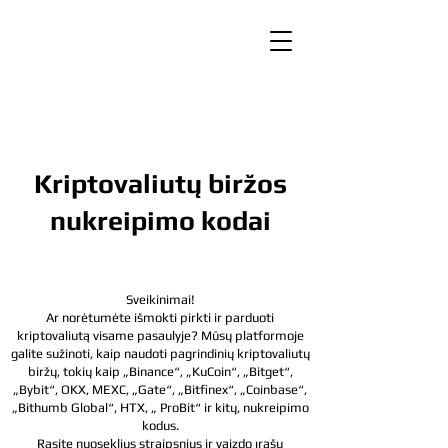
Kriptovaliutų biržos
nukreipimo kodai
Sveikinimai!
Ar norėtumėte išmokti pirkti ir parduoti
kriptovaliutą visame pasaulyje? Mūsų platformoje
galite sužinoti, kaip naudoti pagrindinių kriptovaliutų
biržų, tokių kaip „Binance“, „KuCoin“, „Bitget“,
„Bybit“, OKX, MEXC, „Gate“, „Bitfinex“, „Coinbase“,
„Bithumb Global“, HTX, „
ProBit“ ir kitų, nukreipimo
kodus.
Rasite nuoseklius straipsnius ir vaizdo įrašų