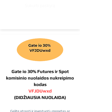
Sukurti paskyrą
Gate io 30% Futures ir Spot
komisinio nuolaidos nukreipimo
kodas
VFJDUwxd
(DIDŽIAUSIA NUOLAIDA)
Galite atrasti ir investuoti į monetas ar