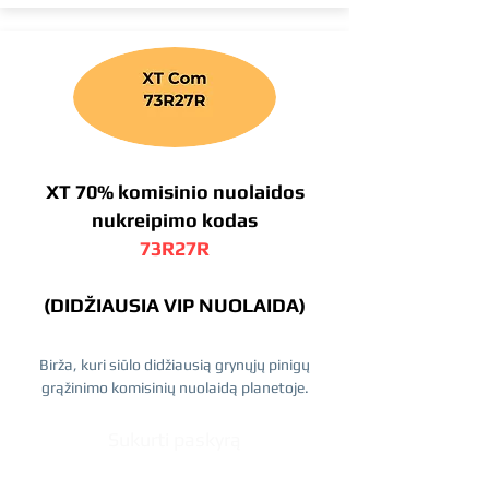
XT 70% komisinio nuolaidos
nukreipimo kodas
73R27R
(DIDŽIAUSIA VIP NUOLAIDA)
Birža, kuri siūlo didžiausią grynųjų pinigų
grąžinimo komisinių nuolaidą planetoje.
Sukurti paskyrą