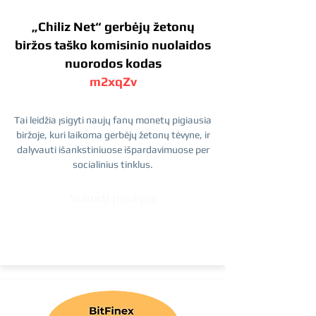
„Chiliz Net“ gerbėjų žetonų
biržos taško komisinio nuolaidos
nuorodos kodas
m2xqZv
Tai leidžia įsigyti naujų fanų monetų pigiausia
biržoje, kuri laikoma gerbėjų žetonų tėvyne, ir
dalyvauti išankstiniuose išpardavimuose per
socialinius tinklus.
Sukurti paskyrą