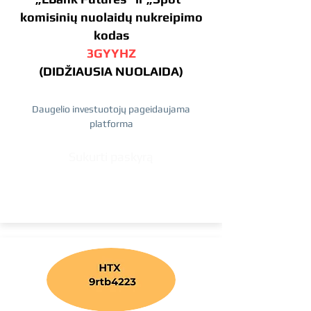
komisinių nuolaidų nukreipimo
kodas
3GYYHZ
(DIDŽIAUSIA NUOLAIDA)
Daugelio investuotojų pageidaujama
platforma
Sukurti paskyrą