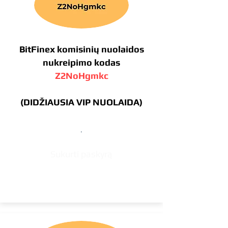
BitFinex komisinių nuolaidos
nukreipimo kodas
Z2NoHgmkc
(DIDŽIAUSIA VIP NUOLAIDA)
.
Sukurti paskyrą