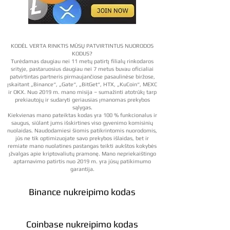
KODĖL VERTA RINKTIS MŪSŲ PATVIRTINTUS NUORODOS
KODUS?
Turėdamas daugiau nei 11 metų patirtį filialų rinkodaros
srityje, pastaruosius daugiau nei 7 metus buvau oficialiai
patvirtintas partneris pirmaujančiose pasaulinėse biržose,
įskaitant „Binance“, „Gate“, „BitGet“, HTX, „KuCoin“, MEXC
ir OKX. Nuo 2019 m. mano misija – sumažinti atotrūkį tarp
prekiautojų ir sudaryti geriausias įmanomas prekybos
sąlygas.
Kiekvienas mano pateiktas kodas yra 100 % funkcionalus ir
saugus, siūlant jums išskirtines viso gyvenimo komisinių
nuolaidas. Naudodamiesi šiomis patikrintomis nuorodomis,
jūs ne tik optimizuojate savo prekybos išlaidas, bet ir
remiate mano nuolatines pastangas teikti aukštos kokybės
įžvalgas apie kriptovaliutų pramonę. Mano nepriekaištingo
aptarnavimo patirtis nuo 2019 m. yra jūsų patikimumo
garantija.
Binance nukreipimo kodas
Coinbase nukreipimo kodas