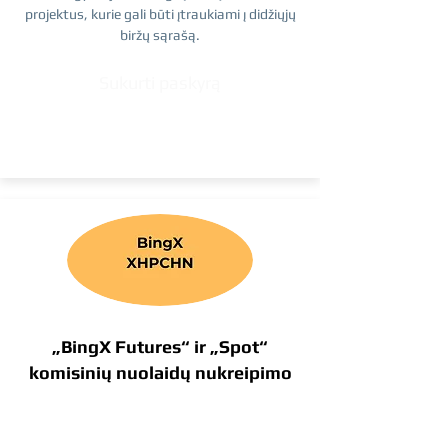
projektus, kurie gali būti įtraukiami į didžiųjų
biržų sąrašą.
Sukurti paskyrą
„BingX Futures“ ir „Spot“
komisinių nuolaidų nukreipimo
kodas
XHPCHN