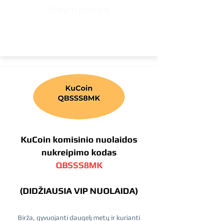
Sukurti paskyrą
KuCoin komisinio nuolaidos
nukreipimo kodas
QBSSS8MK
(DIDŽIAUSIA VIP NUOLAIDA)
Birža, gyvuojanti daugelį metų ir kurianti