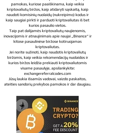
pamokas, kuriose paaiškinama, kaip veikia
kriptovaliutų biržos, kaip atidaryti sąskaitą, kaip
naudoti komisinių nuolaidų (nukreipimo) kodus ir
kaip saugiai pirkti ir parduoti kriptovaliutas iš bet
kurios pasaulio vietos.
Taip pat dalijamės kriptovaliutų naujienomis,
inovacijomis ir atnaujinimais apie naujai „Binance“ ir
kitose pasaulinėse biržose kotiruojamas
kriptovaliutas.
Jei norite sužinoti, kaip naudotis kriptovaliutų
biržomis, kaip veikia rekomendacijų nuolaidos ir
kurios biržos leidžia prekiauti kriptovaliutomis
visame pasaulyje, apsilankykite:
exchangereferralcodes.com
Jūsų laukia išsamūs vadovai, vaizdo paskaitos,
ateities sandorių prekybos pamokos ir dar daugiau.