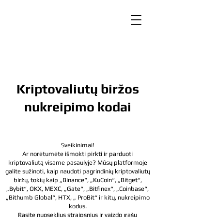
Kriptovaliutų biržos
nukreipimo kodai
Sveikinimai!
Ar norėtumėte išmokti pirkti ir parduoti
kriptovaliutą visame pasaulyje? Mūsų platformoje
galite sužinoti, kaip naudoti pagrindinių kriptovaliutų
biržų, tokių kaip „Binance“, „KuCoin“, „Bitget“,
„Bybit“, OKX, MEXC, „Gate“, „Bitfinex“, „Coinbase“,
„Bithumb Global“, HTX, „
ProBit“ ir kitų, nukreipimo
kodus.
Rasite nuoseklius straipsnius ir vaizdo įrašų