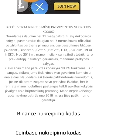
KODĖL VERTA RINKTIS MŪSŲ PATVIRTINTUS NUORODOS
KODUS?
Turėdamas daugiau nei 11 metų patirtį filialų rinkodaros
srityje, pastaruosius daugiau nei 7 metus buvau oficialiai
patvirtintas partneris pirmaujančiose pasaulinėse biržose,
įskaitant „Binance“, „Gate“, „BitGet“, HTX, „KuCoin“, MEXC
ir OKX. Nuo 2019 m. mano misija – sumažinti atotrūkį tarp
prekiautojų ir sudaryti geriausias įmanomas prekybos
sąlygas.
Kiekvienas mano pateiktas kodas yra 100 % funkcionalus ir
saugus, siūlant jums išskirtines viso gyvenimo komisinių
nuolaidas. Naudodamiesi šiomis patikrintomis nuorodomis,
jūs ne tik optimizuojate savo prekybos išlaidas, bet ir
remiate mano nuolatines pastangas teikti aukštos kokybės
įžvalgas apie kriptovaliutų pramonę. Mano nepriekaištingo
aptarnavimo patirtis nuo 2019 m. yra jūsų patikimumo
garantija.
Binance nukreipimo kodas
Coinbase nukreipimo kodas