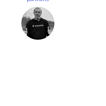
KODĖL VERTA RINKTIS MŪSŲ PATVIRTINTUS
NUORODOS KODUS?
Ekspertizė ir pasitikėjimas
Esu Emre Ata, 11 metų patirtį turintis partnerių
rinkodaros ekspertas ir daugiau nei 7 metus
patvirtintas partneris tokiose populiariausiose
valiutų biržose kaip „Binance“, „Gate.io“, „Bitget“,
„OKX“ ir „MEXC“. Nuo 2019 m. teikiau 100 %
saugius ir veikiančius nukreipimo kodus
tūkstančiams prekiautojų visame pasaulyje.
Skaidrumas ir privalumai
Mano tikslas – pasiūlyti Jums didžiausias
įmanomas komisinių nuolaidas per visą naudojimo
laiką. Atkreipkite dėmesį, kad tai yra partnerių
nuorodos; naudodamiesi jomis gausite išskirtinių
nuolaidų be jokių papildomų išlaidų ir tiesiogiai
paremsite mano darbą teikiant ekspertų įžvalgas