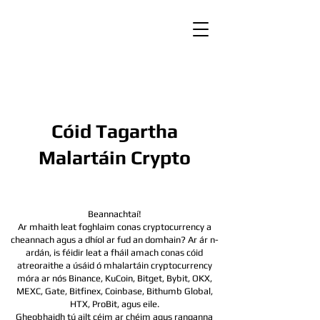
Cóid Tagartha
Malartáin Crypto
Beannachtaí!
Ar mhaith leat foghlaim conas cryptocurrency a
cheannach agus a dhíol ar fud an domhain? Ar ár n-
ardán, is féidir leat a fháil amach conas cóid
atreoraithe a úsáid ó mhalartáin cryptocurrency
móra ar nós Binance, KuCoin, Bitget, Bybit, OKX,
MEXC, Gate, Bitfinex, Coinbase, Bithumb Global,
HTX,
ProBit, agus eile.
Gheobhaidh tú ailt céim ar chéim agus ranganna