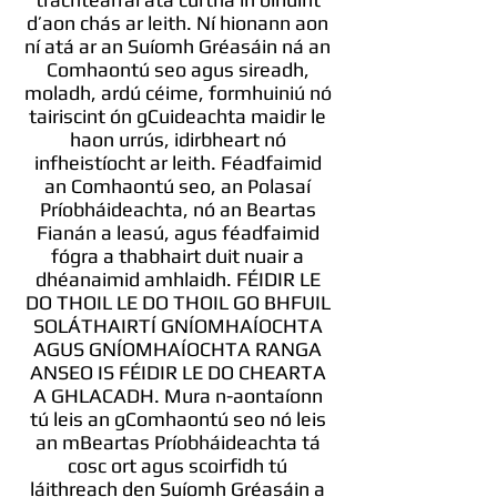
d’aon chás ar leith. Ní hionann aon
ní atá ar an Suíomh Gréasáin ná an
Comhaontú seo agus sireadh,
moladh, ardú céime, formhuiniú nó
tairiscint ón gCuideachta maidir le
haon urrús, idirbheart nó
infheistíocht ar leith. Féadfaimid
an Comhaontú seo, an Polasaí
Príobháideachta, nó an Beartas
Fianán a leasú, agus féadfaimid
fógra a thabhairt duit nuair a
dhéanaimid amhlaidh. FÉIDIR LE
DO THOIL LE DO THOIL GO BHFUIL
SOLÁTHAIRTÍ GNÍOMHAÍOCHTA
AGUS GNÍOMHAÍOCHTA RANGA
ANSEO IS FÉIDIR LE DO CHEARTA
A GHLACADH. Mura n-aontaíonn
tú leis an gComhaontú seo nó leis
an mBeartas Príobháideachta tá
cosc ort agus scoirfidh tú
láithreach den Suíomh Gréasáin a