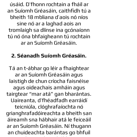
úsáid. D’fhonn rochtain a fháil ar
an Suíomh Gréasáin, caithfidh tú a
bheith 18 mbliana d’aois nó níos
sine nó ar a laghad aois an
tromlaigh sa dlínse ina gcónaíonn
tú nó óna bhfaigheann tú rochtain
ar an Suíomh Gréasáin.
2. Séanadh Suíomh Gréasáin.
Tá an t-ábhar go léir a fhaightear
ar an Suíomh Gréasáin agus
laistigh de chun críocha faisnéise
agus oideachais amháin agus
tairgtear “mar atá” gan bharántas.
Uaireanta, d’fhéadfadh earráidí
teicniúla, clóghrafaíochta nó
grianghrafadóireachta a bheith san
áireamh sna hábhair atá le feiceáil
ar an Suíomh Gréasáin. Ní thugann
an chuideachta barántas go bhfuil