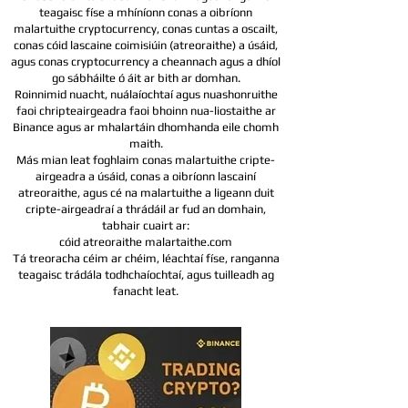
teagaisc físe a mhíníonn conas a oibríonn
malartuithe cryptocurrency, conas cuntas a oscailt,
conas cóid lascaine coimisiúin (atreoraithe) a úsáid,
agus conas cryptocurrency a cheannach agus a dhíol
go sábháilte ó áit ar bith ar domhan.
Roinnimid nuacht, nuálaíochtaí agus nuashonruithe
faoi chripteairgeadra faoi bhoinn nua-liostaithe ar
Binance agus ar mhalartáin dhomhanda eile chomh
maith.
Más mian leat foghlaim conas malartuithe cripte-
airgeadra a úsáid, conas a oibríonn lascainí
atreoraithe, agus cé na malartuithe a ligeann duit
cripte-airgeadraí a thrádáil ar fud an domhain,
tabhair cuairt ar:
cóid atreoraithe malartaithe.com
Tá treoracha céim ar chéim, léachtaí físe, ranganna
teagaisc trádála todhchaíochtaí, agus tuilleadh ag
fanacht leat.