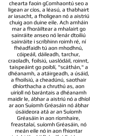
chearta faoin gComhaontú seo a
ligean ar cíos, a léasú, a thabhairt
ar iasacht, a fholigean nó a aistriú
chuig aon duine eile. Ach amháin
mar a fhoráiltear a mhalairt go
sainráite anseo nó lenár dtoiliú
sainráite i scríbhinn roimh ré, ní
fhéadfaidh tú aon mhodhnú,
cóipeáil, dáileadh, tarchur,
craoladh, foilsiú, uaslódáil, roinnt,
taispeáint go poiblí, "scáthán," a
dhéanamh, a atáirgeadh, a úsáid,
a fhoilsiú, a cheadúnú, saothair
dhíorthacha a chruthú as, aon
uiríoll nó barántais a dhéanamh
maidir le, ábhar a aistriú nó a dhíol
ar aon Suíomh Gréasáin nó ábhar
úsáideora atá ar an Suíomh
Gréasáin in aon ríomhaire,
freastalaí, suíomh Gréasáin, nó
meán eile nó in aon fhiontar