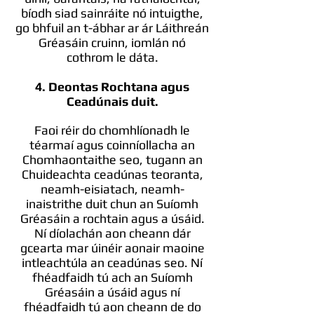
bíodh siad sainráite nó intuigthe,
go bhfuil an t-ábhar ar ár Láithreán
Gréasáin cruinn, iomlán nó
cothrom le dáta.
4. Deontas Rochtana agus
Ceadúnais duit.
Faoi réir do chomhlíonadh le
téarmaí agus coinníollacha an
Chomhaontaithe seo, tugann an
Chuideachta ceadúnas teoranta,
neamh-eisiatach, neamh-
inaistrithe duit chun an Suíomh
Gréasáin a rochtain agus a úsáid.
Ní díolachán aon cheann dár
gcearta mar úinéir aonair maoine
intleachtúla an ceadúnas seo. Ní
fhéadfaidh tú ach an Suíomh
Gréasáin a úsáid agus ní
fhéadfaidh tú aon cheann de do