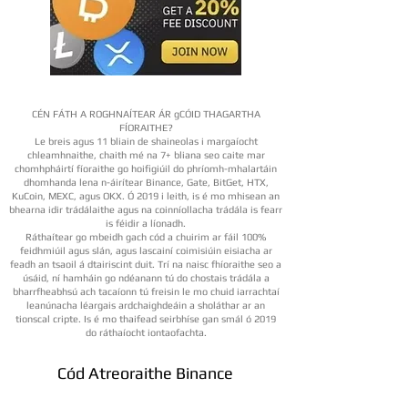
CÉN FÁTH A ROGHNAÍTEAR ÁR gCÓID THAGARTHA
FÍORAITHE?
Le breis agus 11 bliain de shaineolas i margaíocht
chleamhnaithe, chaith mé na 7+ bliana seo caite mar
chomhpháirtí fíoraithe go hoifigiúil do phríomh-mhalartáin
dhomhanda lena n-áirítear Binance, Gate, BitGet, HTX,
KuCoin, MEXC, agus OKX. Ó 2019 i leith, is é mo mhisean an
bhearna idir trádálaithe agus na coinníollacha trádála is fearr
is féidir a líonadh.
Ráthaítear go mbeidh gach cód a chuirim ar fáil 100%
feidhmiúil agus slán, agus lascainí coimisiúin eisiacha ar
feadh an tsaoil á dtairiscint duit. Trí na naisc fhíoraithe seo a
úsáid, ní hamháin go ndéanann tú do chostais trádála a
bharrfheabhsú ach tacaíonn tú freisin le mo chuid iarrachtaí
leanúnacha léargais ardchaighdeáin a sholáthar ar an
tionscal cripte. Is é mo thaifead seirbhíse gan smál ó 2019
do ráthaíocht iontaofachta.
Cód Atreoraithe Binance