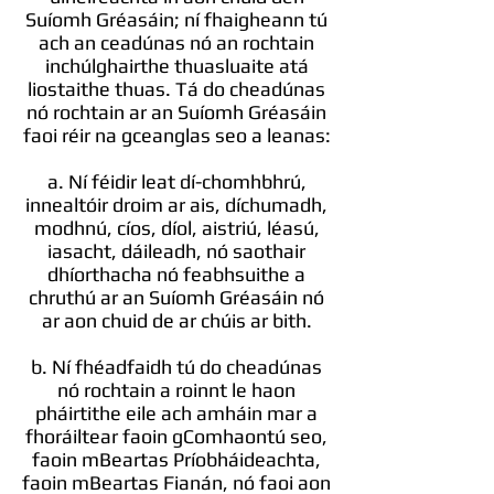
Suíomh Gréasáin; ní fhaigheann tú
ach an ceadúnas nó an rochtain
inchúlghairthe thuasluaite atá
liostaithe thuas. Tá do cheadúnas
nó rochtain ar an Suíomh Gréasáin
faoi réir na gceanglas seo a leanas:
a. Ní féidir leat dí-chomhbhrú,
innealtóir droim ar ais, díchumadh,
modhnú, cíos, díol, aistriú, léasú,
iasacht, dáileadh, nó saothair
dhíorthacha nó feabhsuithe a
chruthú ar an Suíomh Gréasáin nó
ar aon chuid de ar chúis ar bith.
b. Ní fhéadfaidh tú do cheadúnas
nó rochtain a roinnt le haon
pháirtithe eile ach amháin mar a
fhoráiltear faoin gComhaontú seo,
faoin mBeartas Príobháideachta,
faoin mBeartas Fianán, nó faoi aon