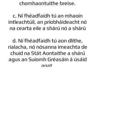
chomhaontuithe breise.
c. Ní fhéadfaidh tú an mhaoin
intleachtúil, an príobháideacht nó
na cearta eile a shárú nó a shárú
d. Ní fhéadfaidh tú aon dlíthe,
rialacha, nó nósanna imeachta de
chuid na Stát Aontaithe a shárú
agus an Suíomh Gréasáin á úsáid
agat.
e. Ní fhéadfaidh tú aon cheann de
bheartais bhreise na Cuideachta a
shárú.
f. Ní féidir leat ár Láithreán
Gréasáin a úsáid ach amháin trí
bhealaí ar leith a sholáthraíonn
muid.