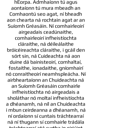
hEorpa. Admhaíonn tú agus
aontaíonn tú mura mbeadh an
Comhaontú seo agat, ní bheadh
aon chearta ná rochtain agat ar an
Suíomh Gréasáin. Ní comhairleoirí
airgeadais ceadúnaithe,
comhairleoirí infheistíochta
cláraithe, ná déileálaithe
bróicéireachta cláraithe, i gcáil den
sórt sin, ná Cuideachta ná aon
duine dá bainisteoirí, comhaltaí,
fostaithe, ionadaithe, gníomhairí
nó conraitheoirí neamhspleácha. Ní
airbheartaíonn an Chuideachta ná
an Suíomh Gréasáin comhairle
infheistíochta nó airgeadais a
sholáthar nó moltaí infheistíochta
a dhéanamh, ná níl an Chuideachta
i mbun ceirdeanna a dhéanamh, ná
ní ordaíonn sí cuntais tráchtearraí
ná ní thugann sí comhairle trádála
tráchtearraí atá curtha in oiriúint