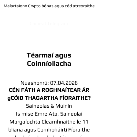
Malartaíonn Crypto bónas agus cód atreoraithe
Cainéal Telegram
Téarmaí agus
Coinníollacha
Nuashonrú:
07.04.2026
CÉN FÁTH A ROGHNAÍTEAR ÁR
gCÓID THAGARTHA FÍORAITHE?
Saineolas & Muinín
Is mise Emre Ata, Saineolaí
Margaíochta Cleamhnaithe le 11
bliana agus Comhpháirtí Fíoraithe