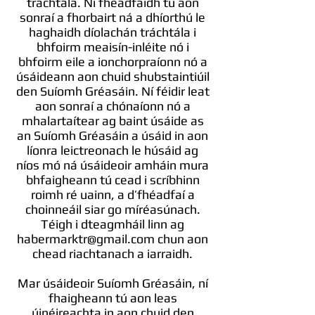
tráchtála. Ní fhéadfaidh tú aon
sonraí a fhorbairt ná a dhíorthú le
haghaidh díolachán tráchtála i
bhfoirm meaisín-inléite nó i
bhfoirm eile a ionchorpraíonn nó a
úsáideann aon chuid shubstaintiúil
den Suíomh Gréasáin. Ní féidir leat
aon sonraí a chónaíonn nó a
mhalartaítear ag baint úsáide as
an Suíomh Gréasáin a úsáid in aon
líonra leictreonach le húsáid ag
níos mó ná úsáideoir amháin mura
bhfaigheann tú cead i scríbhinn
roimh ré uainn, a d’fhéadfaí a
choinneáil siar go míréasúnach.
Téigh i dteagmháil linn ag
habermarktr@gmail.com
chun aon
chead riachtanach a iarraidh.
Mar úsáideoir Suíomh Gréasáin, ní
fhaigheann tú aon leas
úinéireachta in aon chuid den