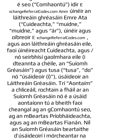
é seo (“Comhaontú”) idir
E
úinéir an
xchangeReferralCodes.com Ainm
láithreáin ghréasáin Emre Ata
(“Cuideachta,” “muidne,”
“muidne,” agus “ár”), úinéir agus
oibreoir
,
E
xchangeReferralCodes.com
agus aon láithreáin ghréasáin eile,
faoi úinéireacht Cuideachta, agus /
nó seirbhísí gaolmhara eile (i
dteannta a chéile, an “Suíomh
Gréasáin”) agus tusa (“tusa”, “do”
nó “úsáideoir (í)”), úsáideoir an
Láithreáin Gréasáin. Trí “Aontaím”
a chliceáil, rochtain a fháil ar an
Suíomh Gréasáin nó é a úsáid
aontaíonn tú a bheith faoi
cheangal ag an gComhaontú seo,
ag an mBeartas Príobháideachta,
agus ag an mBeartas Fianán. Níl
an Suíomh Gréasáin beartaithe
d’úsáideoirí i mórcheantar na