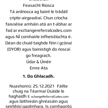
Feasacht Riosca
Tá ardriosca ag baint le trádáil
cripte-airgeadraí. Chun críocha
faisnéise amháin atá an t-ábhar ar
fad ar exchangereferralcodes.com
agus NÍ comhairle infheistíochta é.
Déan do chuid taighde féin i gcónaí
(DYOR) agus bainistigh do rioscaí
go freagrach.
Údar & Úinéir
Emre Ata
1. Do Ghlacadh.
Nuashonrú:
25.12.2021
Fáilte
chuig na Téarmaí Úsáide le
haghaidh
E
xchangeReferralCodes.com
agus láithreáin ghréasáin agus
seirbhísí gaolmhara. Is comhaontú