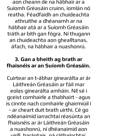
aon cheann de na hábhair ar a
Suíomh Gréasáin cruinn, iomlán nó
reatha. Féadfaidh an chuideachta
athruithe a dhéanamh ar na
hábhair atá ar a Suíomh Gréasáin
tráth ar bith gan fógra. Ní thugann
an chuideachta aon ghealltanas,
áfach, na hábhair a nuashonrú.
3. Gan a bheith ag brath ar
fhaisnéis ar an Suíomh Gréasáin.
Cuirtear an t-ábhar ginearálta ar ár
Láithreán Gréasáin ar fáil mar
eolas ginearálta amháin. Níl sé i
gceist comhairle a thabhairt - agus
is cinnte nach comhairle ghairmiúil í
- ar cheart duit brath uirthi. Cé go
ndéanaimid iarrachtaí réasúnta an
fhaisnéis ar ár Láithreán Gréasáin
a nuashonrú, ní dhéanaimid aon
uiríll, barántais, ná ráthaíochtaí,