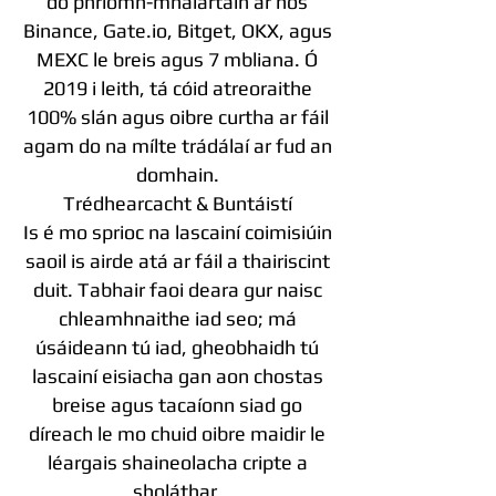
do phríomh-mhalartáin ar nós
Binance, Gate.io, Bitget, OKX, agus
MEXC le breis agus 7 mbliana. Ó
2019 i leith, tá cóid atreoraithe
100% slán agus oibre curtha ar fáil
agam do na mílte trádálaí ar fud an
domhain.
Trédhearcacht & Buntáistí
Is é mo sprioc na lascainí coimisiúin
saoil is airde atá ar fáil a thairiscint
duit. Tabhair faoi deara gur naisc
chleamhnaithe iad seo; má
úsáideann tú iad, gheobhaidh tú
lascainí eisiacha gan aon chostas
breise agus tacaíonn siad go
díreach le mo chuid oibre maidir le
léargais shaineolacha cripte a
sholáthar.