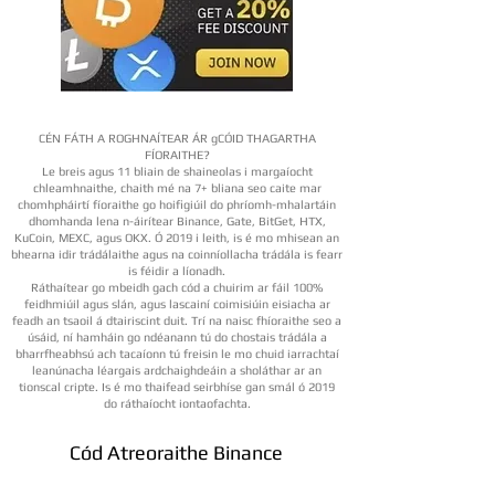
CÉN FÁTH A ROGHNAÍTEAR ÁR gCÓID THAGARTHA
FÍORAITHE?
Le breis agus 11 bliain de shaineolas i margaíocht
chleamhnaithe, chaith mé na 7+ bliana seo caite mar
chomhpháirtí fíoraithe go hoifigiúil do phríomh-mhalartáin
dhomhanda lena n-áirítear Binance, Gate, BitGet, HTX,
KuCoin, MEXC, agus OKX. Ó 2019 i leith, is é mo mhisean an
bhearna idir trádálaithe agus na coinníollacha trádála is fearr
is féidir a líonadh.
Ráthaítear go mbeidh gach cód a chuirim ar fáil 100%
feidhmiúil agus slán, agus lascainí coimisiúin eisiacha ar
feadh an tsaoil á dtairiscint duit. Trí na naisc fhíoraithe seo a
úsáid, ní hamháin go ndéanann tú do chostais trádála a
bharrfheabhsú ach tacaíonn tú freisin le mo chuid iarrachtaí
leanúnacha léargais ardchaighdeáin a sholáthar ar an
tionscal cripte. Is é mo thaifead seirbhíse gan smál ó 2019
do ráthaíocht iontaofachta.
Cód Atreoraithe Binance