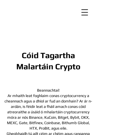
Cóid Tagartha
Malartáin Crypto
Beannachtaí!
Ar mhaith leat foghlaim conas cryptocurrency a
cheannach agus a dhíol ar fud an domhain? Ar ár n-
ardán, is féidir leat a fháil amach conas cóid
atreoraithe a úsáid ó mhalartáin cryptocurrency
móra ar nós Binance, KuCoin, Bitget, Bybit, OKX,
MEXC, Gate, Bitfinex, Coinbase, Bithumb Global,
HTX,
ProBit, agus eile.
Gheobhaidh tú ailt céim ar chéim agus ranganna