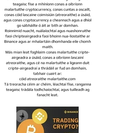
teagaisc físe a mhíníonn conas a oibríonn
malartuithe cryptocurrency, conas cuntas a oscailt,
conas cóid lascaine coimisiúin (atreoraithe) a úsáid,
agus conas cryptocurrency a cheannach agus a dhíol
go sábháilte ó áit ar bith ar domhan.
Roinnimid nuacht, nuálaíochtaí agus nuashonruithe
faoi chripteairgeadra faoi bhoinn nua-liostaithe ar
Binance agus ar mhalartáin dhomhanda eile chomh
maith.
Más mian leat foghlaim conas malartuithe cripte-
airgeadra a úsáid, conas a oibríonn lascainí
atreoraithe, agus cé na malartuithe a ligeann duit
cripte-airgeadraí a thrádáil ar fud an domhain,
tabhair cuairt ar:
cóid atreoraithe malartaithe.com
Tá treoracha céim ar chéim, léachtaí físe, ranganna
teagaisc trádála todhchaíochtaí, agus tuilleadh ag
fanacht leat.