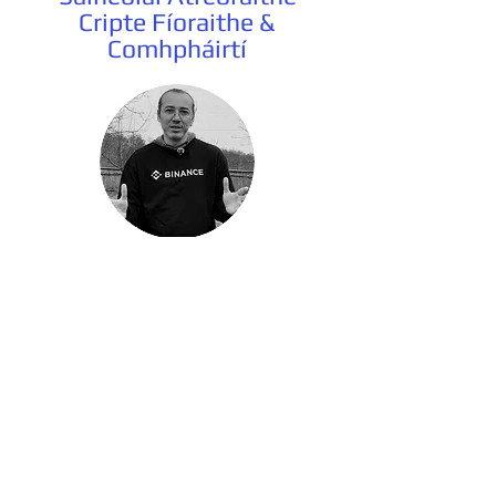
Cripte Fíoraithe &
Comhpháirtí
CÉN FÁTH A ROGHNAÍTEAR ÁR gCÓID THAGARTHA
FÍORAITHE?
Saineolas & Muinín
Is mise Emre Ata, Saineolaí Margaíochta
Cleamhnaithe le 11 bliana agus Comhpháirtí
Fíoraithe do phríomh-mhalartáin ar nós Binance,
Gate.io, Bitget, OKX, agus MEXC le breis agus 7
mbliana. Ó 2019 i leith, tá cóid atreoraithe 100%
slán agus oibre curtha ar fáil agam do na mílte
trádálaí ar fud an domhain.
Trédhearcacht & Buntáistí
Is é mo sprioc na lascainí coimisiúin saoil is airde
atá ar fáil a thairiscint duit. Tabhair faoi deara gur
naisc chleamhnaithe iad seo; má úsáideann tú iad,