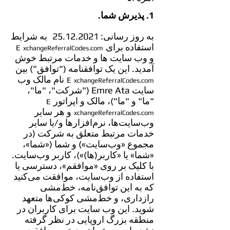
1. پذیرش شما.
به روز رسانی:
25.12.2021
به شرایط
استفاده برای
E
xchangeReferralCodes.com
و وب سایت ها و خدمات مرتبط خوش
آمدید. این یک توافقنامه ("توافق") بین
نام مالک وب
E
xchangeReferralCodes.com
سایت Emre Ata ("شرکت"، "ما"،
"ما" و "ما")، مالک و اپراتور
E
و هر سایر
xchangeReferralCodes.com
وب‌سایت‌ها، نرم‌افزارها و/یا سایر
خدمات مرتبط متعلق به شرکت (در
مجموع «وب‌سایت») و شما («شما»،
«شما» یا «کاربر(ها)»)، کاربر وب‌سایت.
با کلیک بر روی «موافقم»، دسترسی یا
استفاده از وب‌سایت، موافقت می‌کنید
که به این توافق‌نامه، خط‌مشی
رازداری، و خط‌مشی کوکی‌ها متعهد
شوید. این وب سایت برای کاربران در
منطقه بزرگ اروپایی در نظر گرفته