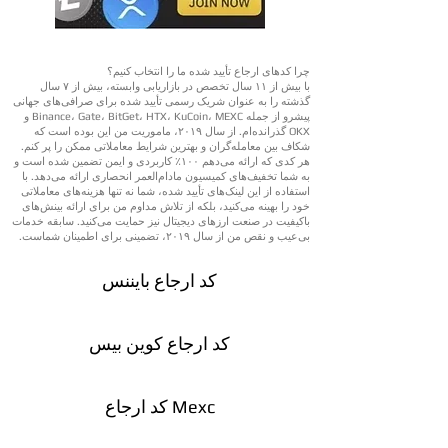
چرا کدهای ارجاع تأیید شده ما را انتخاب کنیم؟
با بیش از ۱۱ سال تخصص در بازاریابی وابسته، بیش از ۷ سال
گذشته را به عنوان شریک رسمی تأیید شده برای صرافی‌های جهانی
پیشرو از جمله Binance، Gate، BitGet، HTX، KuCoin، MEXC و
OKX گذرانده‌ام. از سال ۲۰۱۹، ماموریت من این بوده است که
شکاف بین معامله‌گران و بهترین شرایط معاملاتی ممکن را پر کنم.
هر کدی که ارائه می‌دهم ۱۰۰٪ کاربردی و ایمن تضمین شده است و
به شما تخفیف‌های کمیسیون مادام‌العمر انحصاری ارائه می‌دهد. با
استفاده از این لینک‌های تأیید شده، شما نه تنها هزینه‌های معاملاتی
خود را بهینه می‌کنید، بلکه از تلاش مداوم من برای ارائه بینش‌های
باکیفیت در صنعت ارزهای دیجیتال نیز حمایت می‌کنید. سابقه خدمات
بی‌عیب و نقص من از سال ۲۰۱۹، تضمینی برای اطمینان شماست.
کد ارجاع بایننس
کد ارجاع کوین بیس
کد ارجاع Mexc