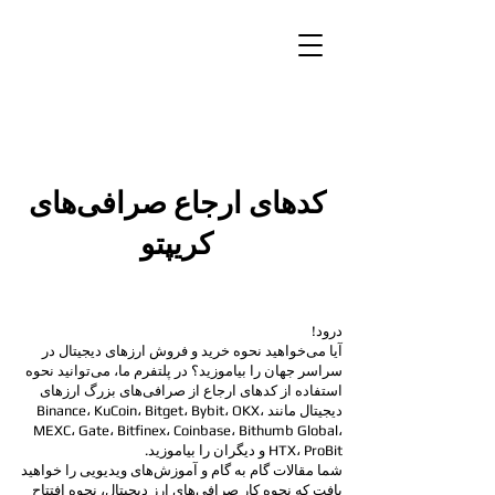
کدهای ارجاع صرافی‌های
کریپتو
درود!
آیا می‌خواهید نحوه خرید و فروش ارزهای دیجیتال در
سراسر جهان را بیاموزید؟ در پلتفرم ما، می‌توانید نحوه
استفاده از کدهای ارجاع از صرافی‌های بزرگ ارزهای
دیجیتال مانند Binance، KuCoin، Bitget، Bybit، OKX،
MEXC، Gate، Bitfinex، Coinbase، Bithumb Global،
ProBit و دیگران را بیاموزید.
HTX،
شما مقالات گام به گام و آموزش‌های ویدیویی را خواهید
یافت که نحوه کار صرافی‌های ارز دیجیتال، نحوه افتتاح