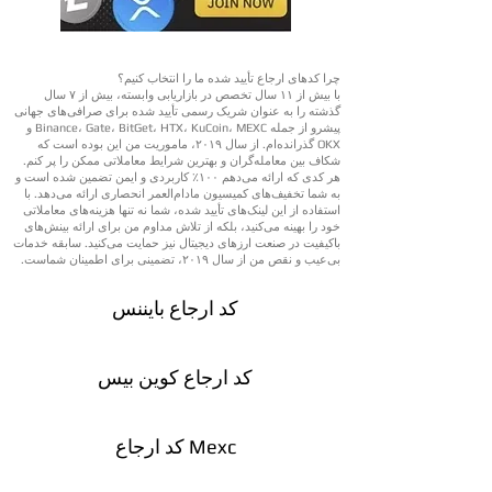
چرا کدهای ارجاع تأیید شده ما را انتخاب کنیم؟
با بیش از ۱۱ سال تخصص در بازاریابی وابسته، بیش از ۷ سال
گذشته را به عنوان شریک رسمی تأیید شده برای صرافی‌های جهانی
پیشرو از جمله Binance، Gate، BitGet، HTX، KuCoin، MEXC و
OKX گذرانده‌ام. از سال ۲۰۱۹، ماموریت من این بوده است که
شکاف بین معامله‌گران و بهترین شرایط معاملاتی ممکن را پر کنم.
هر کدی که ارائه می‌دهم ۱۰۰٪ کاربردی و ایمن تضمین شده است و
به شما تخفیف‌های کمیسیون مادام‌العمر انحصاری ارائه می‌دهد. با
استفاده از این لینک‌های تأیید شده، شما نه تنها هزینه‌های معاملاتی
خود را بهینه می‌کنید، بلکه از تلاش مداوم من برای ارائه بینش‌های
باکیفیت در صنعت ارزهای دیجیتال نیز حمایت می‌کنید. سابقه خدمات
بی‌عیب و نقص من از سال ۲۰۱۹، تضمینی برای اطمینان شماست.
کد ارجاع بایننس
کد ارجاع کوین بیس
کد ارجاع Mexc