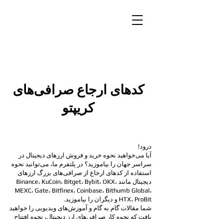
کدهای ارجاع صرافی‌های
کریپتو
درود!
آیا می‌خواهید نحوه خرید و فروش ارزهای دیجیتال در
سراسر جهان را بیاموزید؟ در پلتفرم ما، می‌توانید نحوه
استفاده از کدهای ارجاع از صرافی‌های بزرگ ارزهای
دیجیتال مانند Binance، KuCoin، Bitget، Bybit، OKX،
MEXC، Gate، Bitfinex، Coinbase، Bithumb Global،
ProBit و دیگران را بیاموزید.
HTX،
شما مقالات گام به گام و آموزش‌های ویدیویی را خواهید
یافت که نحوه کار صرافی‌های ارز دیجیتال، نحوه افتتاح