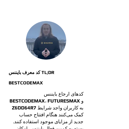
کد معرف بایننس TL;DR
BESTCODEMAX
کدهای ارجاع بایننس
و
FUTURESMAX
،
BESTCODEMAX
به کاربران واجد شرایط
Z6DD64R7
کمک می‌کنند هنگام افتتاح حساب
جدید از مزایای موجود استفاده کنند.
بسته به کمپین فعال بایننس، امکان