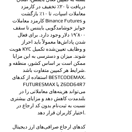
دریافت تا ۲۰٪ تخفیف در کارمزد
معاملات اسپات، تا ۱۰٪ بازگشت
کارمزد معاملات Binance Futures و
جوایز خوشامدگویی بایننس تا سقف
۱۹٬۸۰۰ دلار وجود دارد. برای فعال
شدن پاداش‌ها معمولاً باید احراز
هویت KYC و وظایف تعیین‌شده تکمیل
شوند. میزان و دسترسی به این مزایا
ممکن است بر اساس کشور، منطقه و
شرایط هر کمپین متفاوت باشد.
استفاده از کدهای BESTCODEMAX،
FUTURESMAX یا Z6DD64R7
می‌تواند هزینه‌های معاملاتی را در
بلندمدت کاهش دهد و مزایای بیشتری
نسبت به ثبت‌نام بدون کد ارجاع در
اختیار کاربران قرار دهد.
کدهای ارجاع صرافی‌های ارز دیجیتال