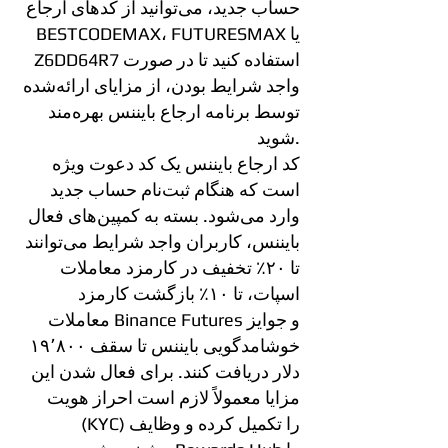
حساب جدید، می‌توانید از کدهای ارجاع
BESTCODEMAX، FUTURESMAX یا
Z6DD64R7 استفاده کنید تا در صورت
واجد شرایط بودن، از مزایای ارائه‌شده
توسط برنامه ارجاع بایننس بهره‌مند
شوید.
کد ارجاع بایننس یک کد دعوت ویژه
است که هنگام ثبت‌نام حساب جدید
وارد می‌شود. بسته به کمپین‌های فعال
بایننس، کاربران واجد شرایط می‌توانند
تا ۲۰٪ تخفیف در کارمزد معاملات
اسپات، تا ۱۰٪ بازگشت کارمزد
معاملات Binance Futures و جوایز
خوشامدگویی بایننس تا سقف ۱۹٬۸۰۰
دلار دریافت کنند. برای فعال شدن این
مزایا معمولاً لازم است احراز هویت
(KYC) را تکمیل کرده و وظایف