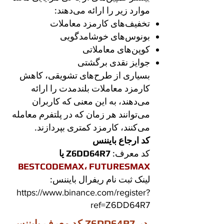
موارد زیر را ارائه می‌دهند:
تخفیف‌های کارمزد معاملات
بونوس‌های خوشامدگویی
کوپن‌های معاملاتی
جوایز نقدی برگشتی
بسیاری از طرح‌های تشویقی، کاهش
کارمزد معاملات بلندمدت را ارائه
می‌دهند، به این معنی که کاربران
می‌توانند هر زمان که در پلتفرم معامله
می‌کنند، کارمزد کمتری بپردازند.
کد ارجاع بایننس
کد معرف:
Z6DD64R7
یا
BESTCODEMAX، FUTURESMAX
لینک ثبت نام ریفرال بایننس:
https://www.binance.com/register?
ref=Z6DD64R7
کد معرف بایننس Z6DD64R7 در