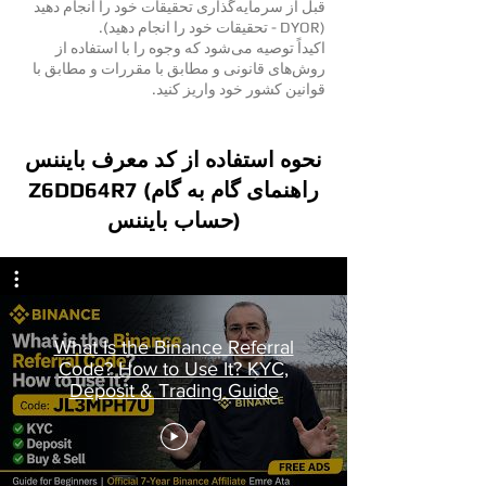
قبل از سرمایه‌گذاری تحقیقات خود را انجام دهید
(DYOR - تحقیقات خود را انجام دهید).
اکیداً توصیه می‌شود که وجوه را با استفاده از
روش‌های قانونی و مطابق با مقررات و مطابق با
قوانین کشور خود واریز کنید.
نحوه استفاده از کد معرف بایننس
Z6DD64R7 (راهنمای گام به گام
حساب بایننس)
What Is the Binance Referral
Code? How to Use It? KYC,
Deposit & Trading Guide