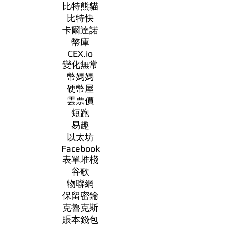
比特熊貓
比特快
卡爾達諾
幣庫
CEX.io
變化無常
幣媽媽
硬幣屋
雲票價
短跑
易趣
以太坊
Facebook
表單堆棧
谷歌
物聯網
保留密鑰
克魯克斯
賬本錢包