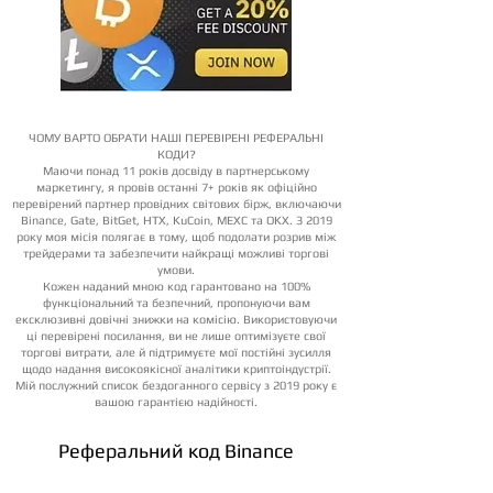
ЧОМУ ВАРТО ОБРАТИ НАШІ ПЕРЕВІРЕНІ РЕФЕРАЛЬНІ
КОДИ?
Маючи понад 11 років досвіду в партнерському
маркетингу, я провів останні 7+ років як офіційно
перевірений партнер провідних світових бірж, включаючи
Binance, Gate, BitGet, HTX, KuCoin, MEXC та OKX. З 2019
року моя місія полягає в тому, щоб подолати розрив між
трейдерами та забезпечити найкращі можливі торгові
умови.
Кожен наданий мною код гарантовано на 100%
функціональний та безпечний, пропонуючи вам
ексклюзивні довічні знижки на комісію. Використовуючи
ці перевірені посилання, ви не лише оптимізуєте свої
торгові витрати, але й підтримуєте мої постійні зусилля
щодо надання високоякісної аналітики криптоіндустрії.
Мій послужний список бездоганного сервісу з 2019 року є
вашою гарантією надійності.
Реферальний код Binance