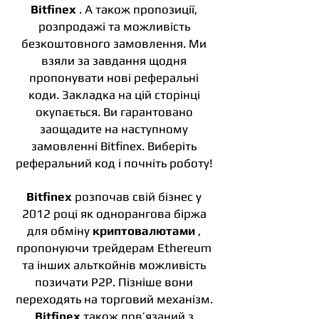
Bitfinex
. А також пропозиції,
розпродажі та можливість
безкоштовного замовлення. Ми
взяли за завдання щодня
пропонувати нові реферальні
коди. Закладка на цій сторінці
окупається. Ви гарантовано
заощадите на наступному
замовленні Bitfinex. Виберіть
реферальний код і почніть роботу!
Bitfinex
розпочав свій бізнес у
2012 році як однорангова біржа
для обміну
криптовалютами
,
пропонуючи трейдерам Ethereum
та інших альткойнів можливість
позичати P2P. Пізніше вони
переходять на торговий механізм.
Bitfinex
також пов’язаний з