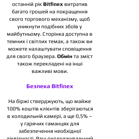
останній рік
Bitfinex
витратив
багато грошей на покращення
свого торгового механізму, щоб
уникнути подібних збоїв у
майбутньому. Сторінка доступна в
темних і світлих темах, а також ви
можете налаштувати сповіщення
для свого браузера.
Обмін
та зміст
також перекладені на інші
важливі мови.
Безпека Bitfinex
На біржі стверджують, що майже
100% коштів клієнтів зберігаються
в холодильній камері, а ще 0,5% –
у гарячих гаманцях для
забезпечення необхідної
ліквідності. Ваш охолоджувальний