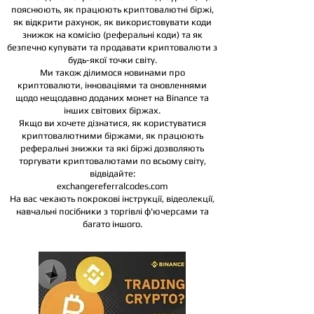
пояснюють, як працюють криптовалютні біржі,
як відкрити рахунок, як використовувати коди
знижок на комісію (реферальні коди) та як
безпечно купувати та продавати криптовалюти з
будь-якої точки світу.
Ми також ділимося новинами про
криптовалюти, інноваціями та оновленнями
щодо нещодавно доданих монет на Binance та
інших світових біржах.
Якщо ви хочете дізнатися, як користуватися
криптовалютними біржами, як працюють
реферальні знижки та які біржі дозволяють
торгувати криптовалютами по всьому світу,
відвідайте:
exchangereferralcodes.com
На вас чекають покрокові інструкції, відеолекції,
навчальні посібники з торгівлі ф'ючерсами та
багато іншого.