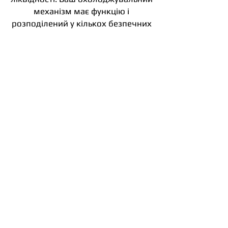
механізм має функцію і
розподілений у кількох безпечних
зонах.
На стороні клієнта вони
пропонують 2FA як для входу,
так і для зняття коштів
.
Додавання рівня безпеки
можливе за
допомогою 2FA,
використовуючи будь-який
інший сторонній ключ безпеки,
який пропонує біржа
. Платформа
стверджує, що у них є розширені
інструменти перевірки, щоб
визначити, чи був профіль
зламаний. Ці інструменти
включають моніторинг входу на
наявність підозрілих логінів та
IP-
розташування
. Зняття коштів