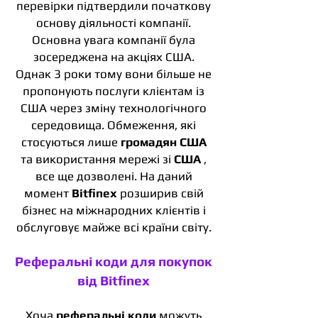
перевірки підтвердили початкову
основу діяльності компанії.
Основна увага компанії була
зосереджена на акціях США.
Однак 3 роки тому вони більше не
пропонують послуги клієнтам із
США через зміну технологічного
середовища. Обмеження, які
стосуються лише
громадян США
та використання мережі зі
США
,
все ще дозволені. На даний
момент
Bitfinex
розширив свій
бізнес на міжнародних клієнтів і
обслуговує майже всі країни світу.
Реферальні коди для покупок
від Bitfinex
Хоча
реферальні коди
можуть