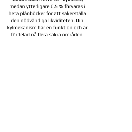
medan ytterligare 0,5 % förvaras i
heta plånböcker för att säkerställa
den nödvändiga likviditeten. Din
kylmekanism har en funktion och är
fördelad på flera säkra områden.
På klientsidan erbjuder de 2FA för
både inloggningar och uttag
. Det
är möjligt att lägga till ett
säkerhetslager med
2FA genom att
använda någon annan
säkerhetsnyckel från tredje part
som erbjuds av börsen
.
Plattformen hävdar att de har
avancerade verifieringsverktyg för
att avgöra om profilen har
äventyrats. Dessa verktyg inkluderar
övervakning av inloggning för
misstänkta inloggningar och
IP-