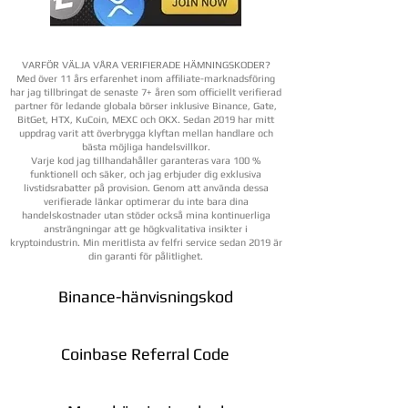
VARFÖR VÄLJA VÅRA VERIFIERADE HÄMNINGSKODER?
Med över 11 års erfarenhet inom affiliate-marknadsföring
har jag tillbringat de senaste 7+ åren som officiellt verifierad
partner för ledande globala börser inklusive Binance, Gate,
BitGet, HTX, KuCoin, MEXC och OKX. Sedan 2019 har mitt
uppdrag varit att överbrygga klyftan mellan handlare och
bästa möjliga handelsvillkor.
Varje kod jag tillhandahåller garanteras vara 100 %
funktionell och säker, och jag erbjuder dig exklusiva
livstidsrabatter på provision. Genom att använda dessa
verifierade länkar optimerar du inte bara dina
handelskostnader utan stöder också mina kontinuerliga
ansträngningar att ge högkvalitativa insikter i
kryptoindustrin. Min meritlista av felfri service sedan 2019 är
din garanti för pålitlighet.
Binance-hänvisningskod
Coinbase Referral Code