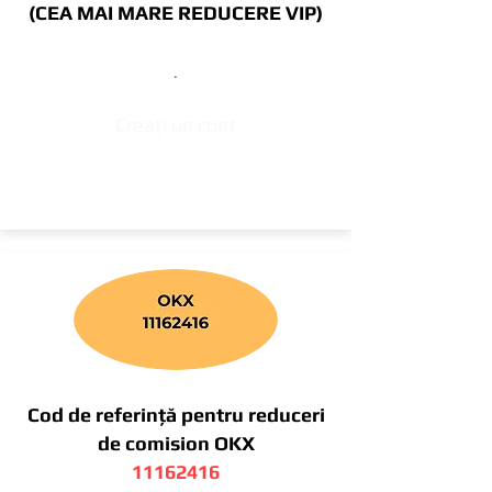
(CEA MAI MARE REDUCERE VIP)
.
Creați un cont
Cod de referință pentru reduceri
de comision OKX
11162416