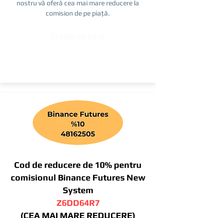
nostru vă oferă cea mai mare reducere la
comision de pe piață.
Creați un cont
Cod de reducere de 10% pentru
comisionul Binance Futures New
System
Z6DD64R7
(CEA MAI MARE REDUCERE)