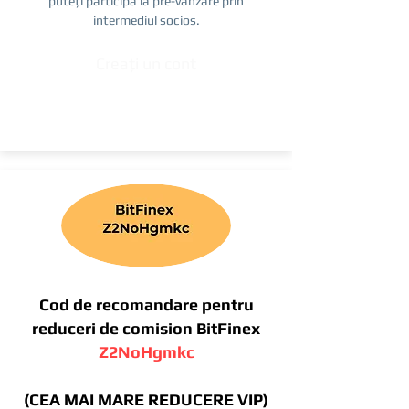
puteți participa la pre-vânzare prin
intermediul socios.
Creați un cont
Cod de recomandare pentru
reduceri de comision BitFinex
Z2NoHgmkc
(CEA MAI MARE REDUCERE VIP)