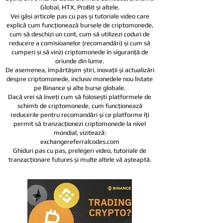
Global, HTX,
ProBit și altele.
Vei găsi articole pas cu pas și tutoriale video care
explică cum funcționează bursele de criptomonede,
cum să deschizi un cont, cum să utilizezi coduri de
reducere a comisioanelor (recomandări) și cum să
cumperi și să vinzi criptomonede în siguranță de
oriunde din lume.
De asemenea, împărtășim știri, inovații și actualizări
despre criptomonede, inclusiv monedele nou listate
pe Binance și alte burse globale.
Dacă vrei să înveți cum să folosești platformele de
schimb de criptomonede, cum funcționează
reducerile pentru recomandări și ce platforme îți
permit să tranzacționezi criptomonede la nivel
mondial, vizitează:
exchangereferralcodes.com
Ghiduri pas cu pas, prelegeri video, tutoriale de
tranzacționare futures și multe altele vă așteaptă.