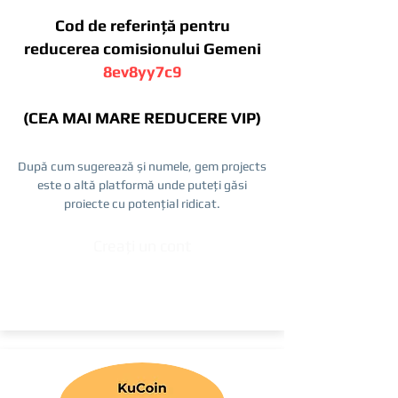
Cod de referință pentru
reducerea comisionului Gemeni
8ev8yy7c9
(CEA MAI MARE REDUCERE VIP)
După cum sugerează și numele, gem projects
este o altă platformă unde puteți găsi
proiecte cu potențial ridicat.
Creați un cont