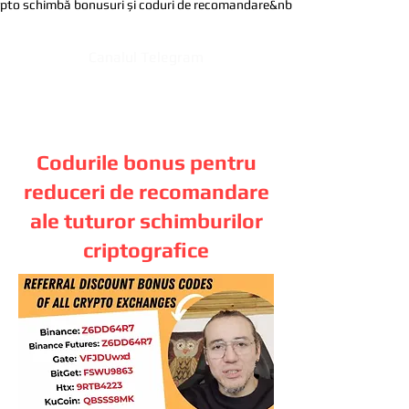
ypto schimbă bonusuri și coduri de recomandare&nbsp;
Canalul Telegram
Codurile bonus pentru
reduceri de recomandare
ale tuturor schimburilor
criptografice