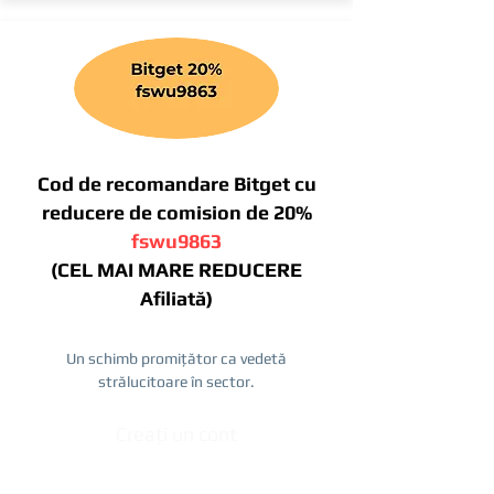
Cod de recomandare Bitget cu
reducere de comision de 20%
fswu9863
(CEL MAI MARE REDUCERE
Afiliată)
Un schimb promițător ca vedetă
strălucitoare în sector.
Creați un cont