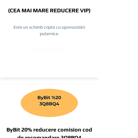
(CEA MAI MARE REDUCERE VIP)
Este un schimb cripto cu sponsorizări
puternice.
Creați un cont
ByBit 20% reducere comision cod
de recomandare 3Q8BQ4