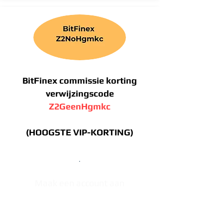
BitFinex commissie korting
verwijzingscode
Z2GeenHgmkc
(HOOGSTE VIP-KORTING)
.
Maak een account aan