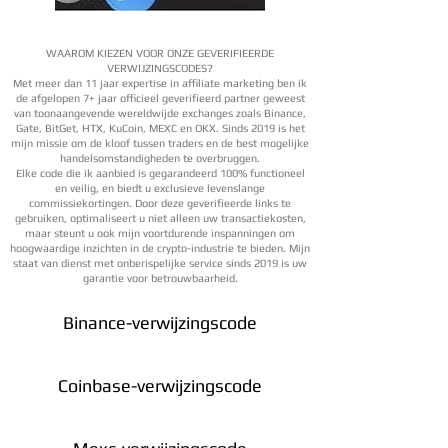
WAAROM KIEZEN VOOR ONZE GEVERIFIEERDE
VERWIJZINGSCODES?
Met meer dan 11 jaar expertise in affiliate marketing ben ik
de afgelopen 7+ jaar officieel geverifieerd partner geweest
van toonaangevende wereldwijde exchanges zoals Binance,
Gate, BitGet, HTX, KuCoin, MEXC en OKX. Sinds 2019 is het
mijn missie om de kloof tussen traders en de best mogelijke
handelsomstandigheden te overbruggen.
Elke code die ik aanbied is gegarandeerd 100% functioneel
en veilig, en biedt u exclusieve levenslange
commissiekortingen. Door deze geverifieerde links te
gebruiken, optimaliseert u niet alleen uw transactiekosten,
maar steunt u ook mijn voortdurende inspanningen om
hoogwaardige inzichten in de crypto-industrie te bieden. Mijn
staat van dienst met onberispelijke service sinds 2019 is uw
garantie voor betrouwbaarheid.
Binance-verwijzingscode
Coinbase-verwijzingscode