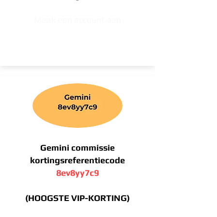
Maak een account aan
Gemini commissie
kortingsreferentiecode
8ev8yy7c9
(HOOGSTE VIP-KORTING)