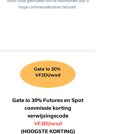
onze code gebruiken om te voorkomen dat u
hoge commissiekosten betaalt.
Maak een account aan
Gate io 30% Futures en Spot
commissie korting
verwijzingscode
VFJDUwxd
(HOOGSTE KORTING)