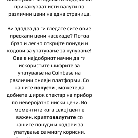
прикажуваат исти валути по
различни цени на една страница.
Ви здодеа да ги гледате сите овие
прескапи цени насекаде? Потоа
брзо и лесно откријте понуди и
кодови за упатување за купување!
Ова е најдобриот начин да ги
искористите шифрите за
упатување на Coinbase на
различни онлајн платформи. Со
нашите
попусти
, можете да
добиете широк спектар на прибор
по неверојатно ниски цени. Во
моментите кога секој цент е
важен,
криптовалутите
со
нашите понуди и кодови за
упатување се многу корисни,