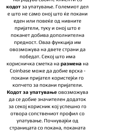
кодот
за упатување. Големиот дел
е што не само оној што ќе покани
еден или повеќе од нивните
пријатели, туку и оној што е
поканет добива дополнителна
предност. Оваа функција им
овозможува на двете страни да
победат. Секој што има
корисничка сметка на
размена
на
Coinbase може да добие врска -
покани пријател користејќи го
копчето за покани пријатели.
Кодот за упатување
овозможува
да се добие значителен додаток
за секој корисник кој успешно го
отвора сопствениот профил со
упатување. Почнувајќи од
страницата со покана, поканата