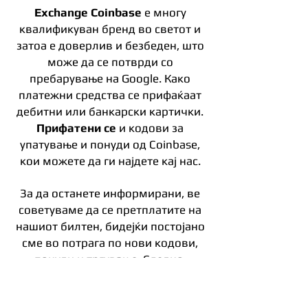
Exchange Coinbase
е многу
квалификуван бренд во светот и
затоа е доверлив и безбеден, што
може да се потврди со
пребарување на Google. Како
платежни средства се прифаќаат
дебитни или банкарски картички.
Прифатени се
и кодови за
упатување и понуди од Coinbase,
кои можете да ги најдете кај нас.
За да останете информирани, ве
советуваме да се претплатите на
нашиот билтен, бидејќи постојано
сме во потрага по нови кодови,
понуди и тргување. Следно,
поканетиот треба да кликне на
врската од е-поштата и да отвори