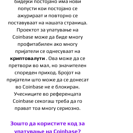
бидејќи постојано има нови
попусти кои постојано се
ажурираат и повторно се
поставуваат на нашата страница.
Проектот за упатување на
Coinbase може да биде многу
профитабилен ако многу
пријатели се однесуваат на
криптовалути
. Ова може да се
претвори во мал, но значителен
спореден приход. Бројот на
пријатели што може да се донесат
во Coinbase не е блокиран.
Учесниците во референцата
Coinbase секогаш треба да го
прават тоа многу сериозно.
Зошто да користите код за
упатување на Coinbase?