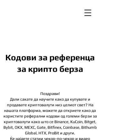
Кодови за референца
за крипто берза
Поздрави!
Дали сакате да научите како да купувате и
продавате криптовалути низ целиот свет? На
нашата платформа, можете да откриете како да
користите реферални кодови од големи берзи за
криптовалути како што се Binance, KuCoin, Bitget,
Bybit, OKX, MEXC, Gate, Bitfinex, Coinbase, Bithumb
Global, HTX,
ProBit и други.
Ќе најдете статии чекор-по-чекор и видео