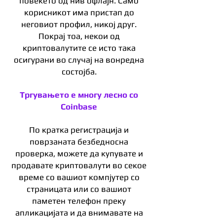
повеќето од нив офлајн. Само
корисникот има пристап до
неговиот профил, никој друг.
Покрај тоа, некои од
криптовалутите се исто така
осигурани во случај на вонредна
состојба.
Тргувањето е многу лесно со
Coinbase
По кратка регистрација и
поврзаната безбедносна
проверка, можете да купувате и
продавате криптовалути во секое
време со вашиот компјутер со
страницата или со вашиот
паметен телефон преку
апликацијата и да внимавате на