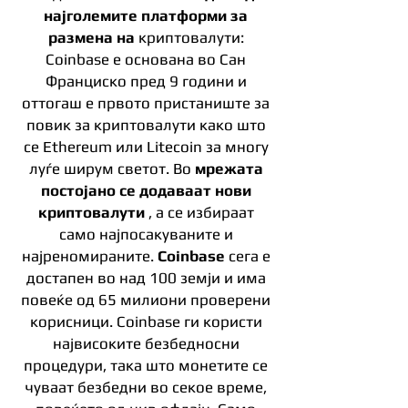
најголемите платформи за
размена на
криптовалути:
Coinbase е основана во Сан
Франциско пред 9 години и
оттогаш е првото пристаниште за
повик за криптовалути како што
се Ethereum или Litecoin за многу
луѓе ширум светот. Во
мрежата
постојано се додаваат нови
криптовалути
, а се избираат
само најпосакуваните и
најреномираните.
Coinbase
сега е
достапен во над 100 земји и има
повеќе од 65 милиони проверени
корисници. Coinbase ги користи
највисоките безбедносни
процедури, така што монетите се
чуваат безбедни во секое време,