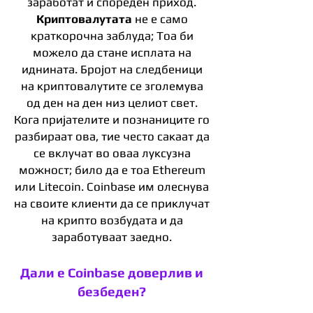
заработат и спореден приход.
Криптовалутата
не е само
краткорочна заблуда; Тоа би
можело да стане исплата на
иднината. Бројот на следбеници
на криптовалутите се зголемува
од ден на ден низ целиот свет.
Кога пријателите и познаниците го
разбираат ова, тие често сакаат да
се вклучат во оваа луксузна
можност; било да е тоа Ethereum
или Litecoin. Coinbase им олеснува
на своите клиенти да се приклучат
на крипто возбудата и да
заработуваат заедно.
Дали е Coinbase доверлив и
безбеден?