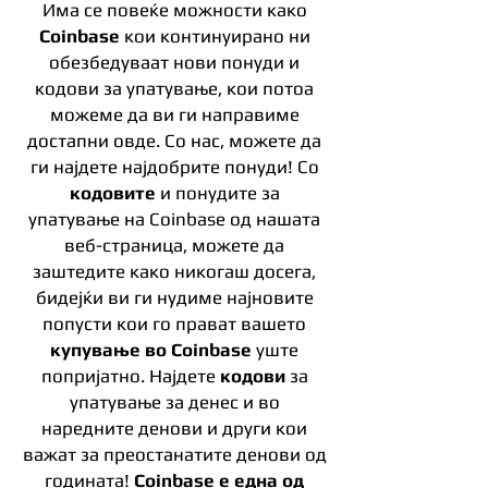
Има се повеќе можности како
Coinbase
кои континуирано ни
обезбедуваат нови понуди и
кодови за упатување, кои потоа
можеме да ви ги направиме
достапни овде. Со нас, можете да
ги најдете најдобрите понуди! Со
кодовите
и понудите за
упатување на Coinbase од нашата
веб-страница, можете да
заштедите како никогаш досега,
бидејќи ви ги нудиме најновите
попусти кои го прават вашето
купување во Coinbase
уште
попријатно. Најдете
кодови
за
упатување за денес и во
наредните денови и други кои
важат за преостанатите денови од
годината!
Coinbase е една од