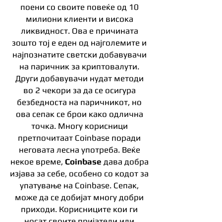
поени со своите повеќе од 10
милиони клиенти и висока
ликвидност. Ова е причината
зошто тој е еден од најголемите и
најпознатите светски добавувачи
на паричник за криптовалути.
Други добавувачи нудат методи
во 2 чекори за да се осигура
безбедноста на паричникот, но
ова сепак се брои како одлична
точка. Многу корисници
претпочитаат Coinbase поради
неговата лесна употреба. Веќе
некое време,
Coinbase
дава добра
изјава за себе, особено со кодот за
упатување на Coinbase. Сепак,
може да се добијат многу добри
приходи. Корисниците кои ги
носат своите пријатели или