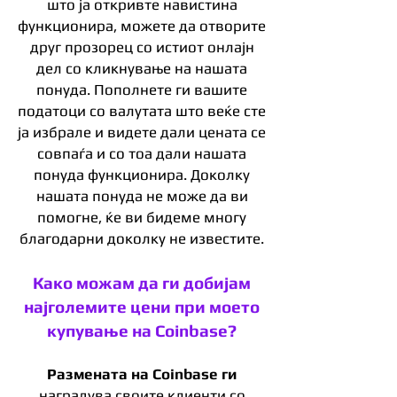
што ја откривте навистина
функционира, можете да отворите
друг прозорец со истиот онлајн
дел со кликнување на нашата
понуда. Пополнете ги вашите
податоци со валутата што веќе сте
ја избрале и видете дали цената се
совпаѓа и со тоа дали нашата
понуда функционира. Доколку
нашата понуда не може да ви
помогне, ќе ви бидеме многу
благодарни доколку не известите.
Како можам да ги добијам
најголемите цени при моето
купување на Coinbase?
Размената на Coinbase ги
наградува своите клиенти со