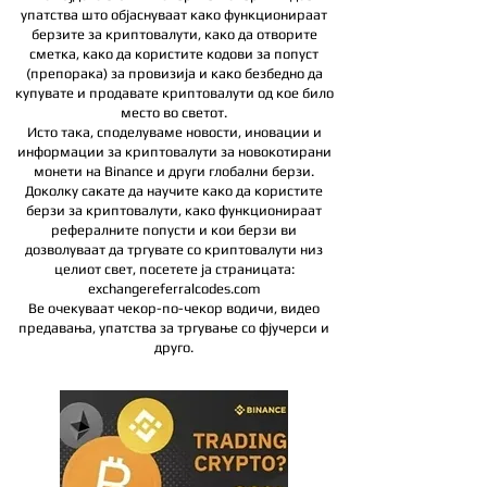
упатства што објаснуваат како функционираат
берзите за криптовалути, како да отворите
сметка, како да користите кодови за попуст
(препорака) за провизија и како безбедно да
купувате и продавате криптовалути од кое било
место во светот.
Исто така, споделуваме новости, иновации и
информации за криптовалути за новокотирани
монети на Binance и други глобални берзи.
Доколку сакате да научите како да користите
берзи за криптовалути, како функционираат
рефералните попусти и кои берзи ви
дозволуваат да тргувате со криптовалути низ
целиот свет, посетете ја страницата:
exchangereferralcodes.com
Ве очекуваат чекор-по-чекор водичи, видео
предавања, упатства за тргување со фјучерси и
друго.