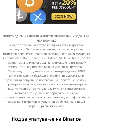
ЗОШТО ДА ГИ ИЗБЕРЕТЕ НАШИТЕ ПРОВЕРЕНИ КОДОВИ ЗА
УПАТУВАЊЕ?
Со над 11 години искуство во афилијатен маркетинг,
последните 7+ години ги поминав како официјално
потврден партнер за водечки глобални берзи, вклучувајќи
ги Binance, Gate, BitGet, HTX, KuCoin, MEXC и OKX. Од 2019
година, мојата мисија е да го премостам јазот помеѓу
трговците и најдобрите можни услови за тргување.
Секој код што го давам е загарантиран дека е 100%
функционален и безбеден, нудејќи ви ексклузивни
доживотни попусти на провизии. Со користење на овие
проверени линкови, вие не само што ги оптимизирате
вашите трошоци за тргување, туку и ги поддржувате
моите континуирани напори да обезбедам
висококвалитетни сознанија за крипто индустријата. Мојот
досие на беспрекорна услуга од 2019 година е ваша
гаранција за сигурност.
Код за упатување на Binance