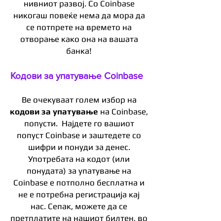
нивниот развој. Со Coinbase
никогаш повеќе нема да мора да
се потпрете на времето на
отворање како она на вашата
банка!
Кодови за упатување Coinbase
Ве очекуваат голем избор на
кодови за упатување
на Coinbase,
попусти.
Најдете го вашиот
попуст Coinbase и заштедете со
шифри и понуди за денес.
Употребата на кодот (или
понудата) за упатување на
Coinbase е потполно бесплатна и
не е потребна регистрација кај
нас. Сепак, можете да се
претплатите на нашиот билтен, во