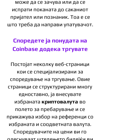
може да се зачува или да се
испрати поканата до саканиот
пријател или познаник. Тоа е се
што треба да направи упатувачот.
Споредете ја понудата на
Coinbase додека тргувате
Постојат неколку веб-страници
кои се специјализирани за
споредување на тргување. Овие
страници се структурирани многу
едноставно, ја внесувате
избраната
криптовалута
во
полето за пребарување и се
прикажува избор на референци со
избраната и соодветната валута.
Споредувачите на цени ви го
олеснуваат штедењето бидејќи ви