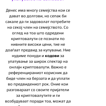
Денес има многу семејства кои се
дават во долгови, но сепак би
сакале да ги задоволат потребите
на секој член на семејството. Со
оглед на тоа што одредени
криптовалути се познати по
нивните високи цени, тие не
доаѓаат предвид за купување. Ние
нудиме понуди и
кодови
за
упатување за широк спектар на
онлајн криптовалути. Важно е
референцираниот корисник да
биде член на берзата и да уплати
во предвидениот рок. Оние кои
разговараат со своите пријатели
за криптовалутите и ги
возбудуваат поради тоа, можат да