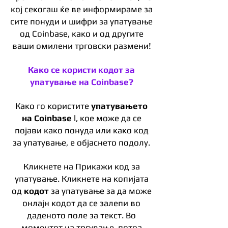
кој секогаш ќе ве информираме за
сите понуди и шифри за упатување
од Coinbase, како и од другите
ваши омилени трговски размени!
Како се користи кодот за
упатување на Coinbase?
Како го користите
упатувањето
на Coinbase
l, кое може да се
појави како понуда или како код
за упатување, е објаснето подолу.
Кликнете на Прикажи код за
упатување. Кликнете на копијата
од
кодот
за упатување за да може
онлајн кодот да се залепи во
даденото поле за текст. Во
моментот на тргување, потоа