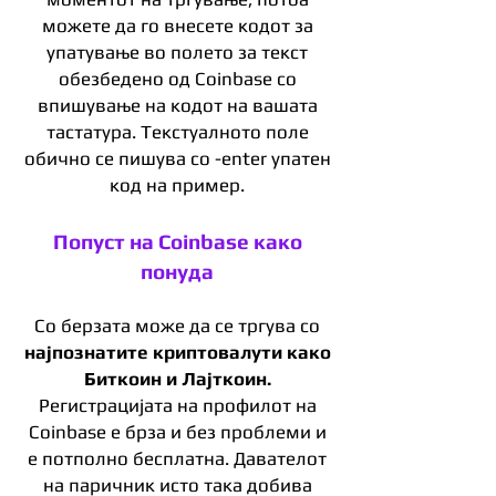
можете да го внесете кодот за
упатување во полето за текст
обезбедено од Coinbase со
впишување на кодот на вашата
тастатура. Текстуалното поле
обично се пишува со -enter упатен
код на пример.
Попуст на Coinbase како
понуда
Со берзата може да се тргува со
најпознатите криптовалути како
Биткоин и Лајткоин.
Регистрацијата на профилот на
Coinbase е брза и без проблеми и
е потполно бесплатна. Давателот
на паричник исто така добива