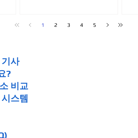
1
2
3
4
5
 기사
요?
래소 비교
료 시스템
Q)