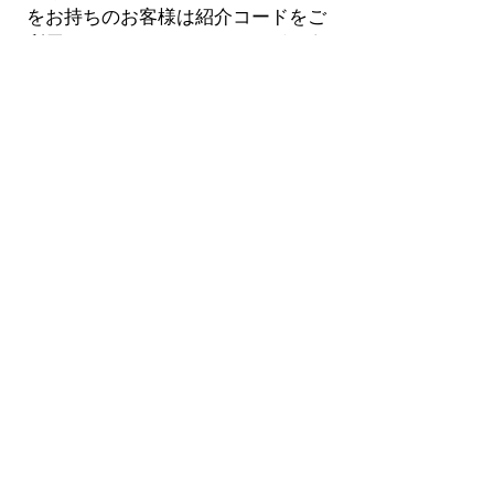
をお持ちのお客様は紹介コードをご
利用いただけます。
Huobiコインを
10枚以上持っている人は、0.20％を
支払い
ます。
100個からHuobiのト
レードコストは0.6％に、500個から
0.12％に下がり
ます。さらにいくつ
かのプロモーションレベルで
は、料
金は0.07％まで下がり
ます。
いわゆるエキスパートユーザーにと
ってはさらに安価です。 Huobiコイ
ンの在庫に加えて、先月の取引率も
重要な事実を果たしています。
経験
豊富なユーザーの最低レベルに分類
される場合は、先月に少なくとも
1000 BTCの価値のある取引を実行
し、少なくとも2000コインの取引所
を持っている必要があります
。この
場合、メーカー注文手数料は