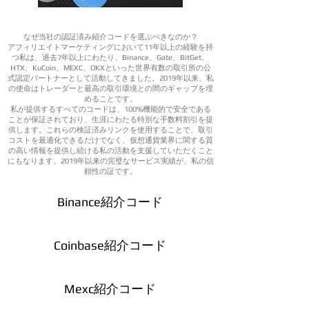
なぜ当社の認証済み紹介コードを選ぶべきなのか？
アフィリエイトマーケティングにおいて11年以上の経験を持
つ私は、過去7年以上にわたり、Binance、Gate、BitGet、
HTX、KuCoin、MEXC、OKXといった世界有数の取引所の公
式認定パートナーとして活動してきました。2019年以来、私
の使命はトレーダーと最高の取引環境との間のギャップを埋
めることです。
私が提供するすべてのコードは、100%機能的で安全である
ことが保証されており、生涯にわたる特別な手数料割引を提
供します。これらの検証済みリンクを使用することで、取引
コストを最適化できるだけでなく、仮想通貨業界に関する質
の高い情報を提供し続ける私の活動を支援していただくこと
にもなります。2019年以来の完璧なサービス実績が、私の信
頼性の証です。
Binance紹介コード
Coinbase紹介コード
Mexc紹介コード