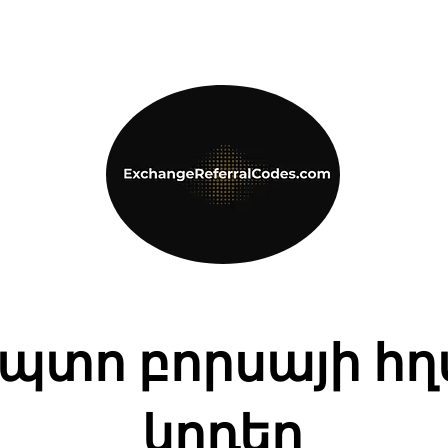
պտո բորսայի հ
կոդեր