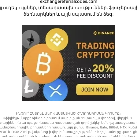
exchangereferralcodes.com
այլ ուղեցույցներ, տեսադասախոսություններ, ֆյուչերսա
ձեռնարկներ և այլն սպասում են ձեզ։
ԻՆՉՈՒ՞ ԸՆՏՐԵԼ ՄԵՐ ՀԱՍՏԱՏՎԱԾ ՀՂՈՐԴԱԳՐՄԱՆ ԿՈԴԵՐԸ։
Աֆիլիեյթ մարքեթինգի ոլորտում ավելի քան 11 տարվա փորձով, վերջին 7+
տարիներին ես պաշտոնապես հաստատված գործընկեր եմ եղել առաջատա
ամաշխարհային բորսաների համար, այդ թվում՝ Binance, Gate, BitGet, HTX, KuCoi
MEXC և OKX: 2019 թվականից ի վեր իմ առաքելությունն է եղել կամուրջ կառուցե
առևտրականների և լավագույն հնարավոր առևտրային պայմանների միջև: