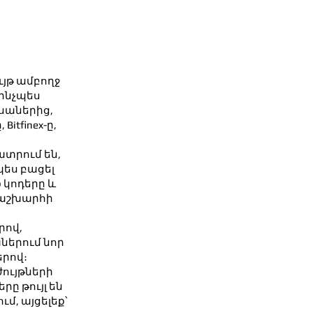
ւյթ ամբողջ
 ինչպես
սաներից,
 Bitfinex-ը,
ատրում են,
պես բացել
 կոդերը և
 աշխարհի
րով,
աներում նոր
րով։
ույթների
րը թույլ են
մ, այցելեք՝