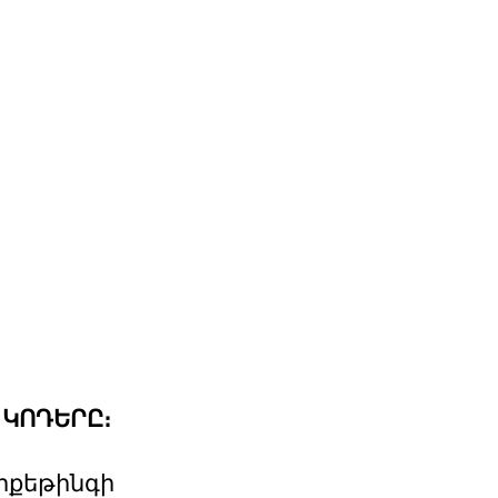
 ԿՈԴԵՐԸ։
արքեթինգի