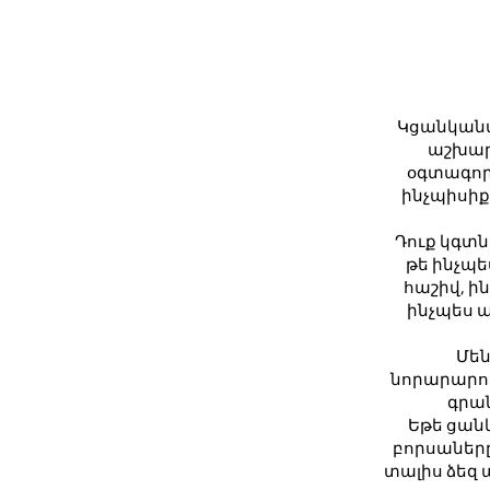
Կցանկանայ
աշխարհ
օգտագոր
ինչպիսիք են
Դուք կգտն
թե ինչպե
հաշիվ, ի
ինչպես 
Մեն
նորարարութ
գրա
Եթե ցան
բորսաները,
տալիս ձեզ 