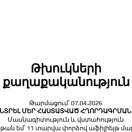
Թխուկների
քաղաքականություն
Թարմացում՝ 07.04.2026
ԸՆՏՐԵԼ ՄԵՐ ՀԱՍՏԱՏՎԱԾ ՀՂՈՐԴԱԳՐՄԱՆ
Մասնագիտություն և վստահություն
Աթան եմ՝ 11 տարվա փորձով աֆիլիեյթ մ