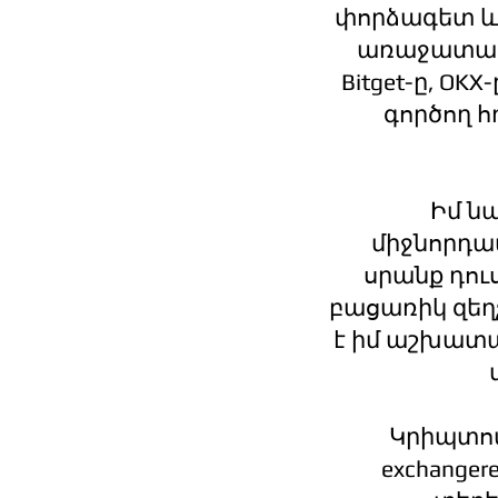
փորձագետ և
առաջատար բ
Bitget-ը, OK
գործող 
Իմ ն
միջնորդավ
սրանք դու
բացառիկ զեղ
է իմ աշխատ
Կրիպտոա
exchanger