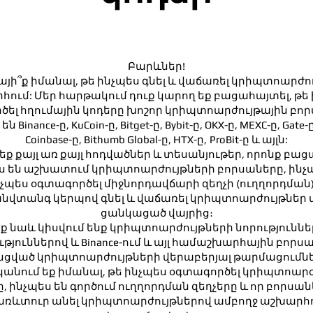
Բարևներ!
ի՞ք իմանալ, թե ինչպես գնել և վաճառել կրիպտոարժո
ում: Մեր հարթակում դուք կարող եք բացահայտել, թե
ծել հղումային կոդերը խոշոր կրիպտոարժույթային բոր
 Binance-ը, KuCoin-ը, Bitget-ը, Bybit-ը, OKX-ը, MEXC-ը, Gate-ը,
Coinbase-ը, Bithumb Global-ը, HTX-ը,
ProBit-ը և այլն:
եք քայլ առ քայլ հոդվածներ և տեսանյութեր, որոնք բաց
ս են աշխատում կրիպտոարժույթների բորսաները, ինչ
նչպես օգտագործել միջնորդավճարի զեղչի (ուղղորդման)
անվտանգ կերպով գնել և վաճառել կրիպտոարժույթներ
ցանկացած վայրից։
ք նաև կիսվում ենք կրիպտոարժույթների նորություննե
յուններով և Binance-ում և այլ համաշխարհային բորս
նցված կրիպտոարժույթների վերաբերյալ թարմացումնե
կանում եք իմանալ, թե ինչպես օգտագործել կրիպտոարժ
 ինչպես են գործում ուղղորդման զեղչերը և որ բորսանե
առևտուր անել կրիպտոարժույթներով ամբողջ աշխարհու