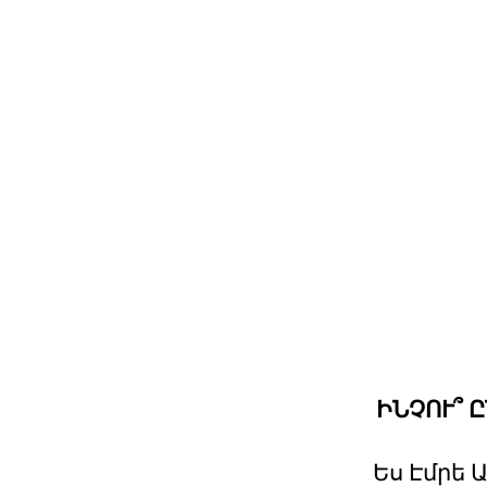
ԻՆՉՈՒ՞ 
Ես Էմրե 