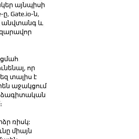
կեր այնպիսի
 Gate.io-ն,
00% անվտանգ և
ազարավոր
 ցմահ
ւնենալ, որ
եզ տալիս է
րեն աջակցում
որձագիտական
։
ձր ռիսկ:
ունը միայն