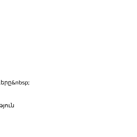
երը&nbsp;
յուն