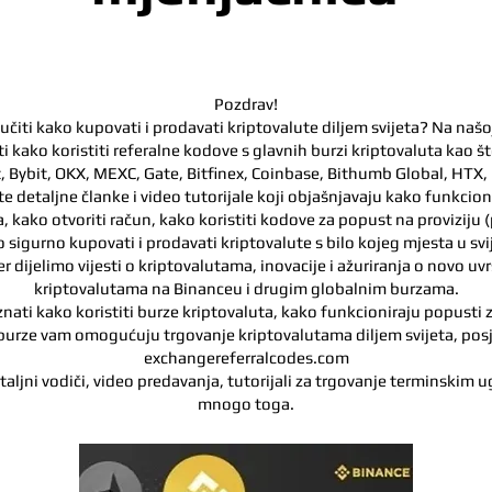
Pozdrav!
naučiti kako kupovati i prodavati kriptovalute diljem svijeta? Na našo
i kako koristiti referalne kodove s glavnih burzi kriptovaluta kao š
, Bybit, OKX, MEXC, Gate, Bitfinex, Coinbase, Bithumb Global, HTX,
te detaljne članke i video tutorijale koji objašnjavaju kako funkcion
, kako otvoriti račun, kako koristiti kodove za popust na proviziju 
 sigurno kupovati i prodavati kriptovalute s bilo kojeg mjesta u svi
r dijelimo vijesti o kriptovalutama, inovacije i ažuriranja o novo uv
kriptovalutama na Binanceu i drugim globalnim burzama.
znati kako koristiti burze kriptovaluta, kako funkcioniraju popusti 
burze vam omogućuju trgovanje kriptovalutama diljem svijeta, posj
exchangereferralcodes.com
taljni vodiči, video predavanja, tutorijali za trgovanje terminskim u
mnogo toga.