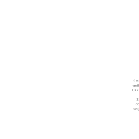
S v
veri
OKX.
Z
do
svo