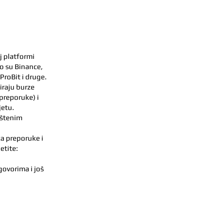
j platformi
to su Binance,
ProBit i druge.
iraju burze
(preporuke) i
jetu.
rštenim
za preporuke i
etite:
govorima i još