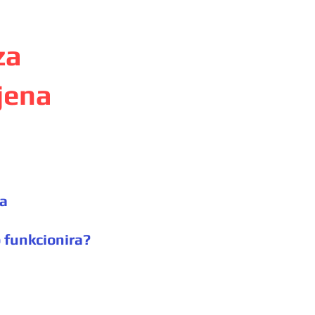
za
jena
va
o funkcionira?