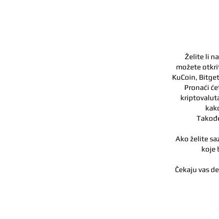
Želite li 
možete otkrit
KuCoin, Bitget
Pronaći će
kriptovaluta
kako
Takođe
Ako želite sa
koje 
Čekaju vas de