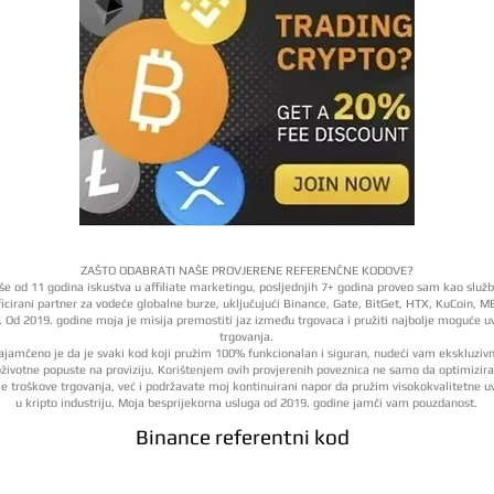
ZAŠTO ODABRATI NAŠE PROVJERENE REFERENČNE KODOVE?
iše od 11 godina iskustva u affiliate marketingu, posljednjih 7+ godina proveo sam kao služ
ficirani partner za vodeće globalne burze, uključujući Binance, Gate, BitGet, HTX, KuCoin, M
 Od 2019. godine moja je misija premostiti jaz između trgovaca i pružiti najbolje moguće u
trgovanja.
ajamčeno je da je svaki kod koji pružim 100% funkcionalan i siguran, nudeći vam ekskluziv
životne popuste na proviziju. Korištenjem ovih provjerenih poveznica ne samo da optimizir
je troškove trgovanja, već i podržavate moj kontinuirani napor da pružim visokokvalitetne u
u kripto industriju. Moja besprijekorna usluga od 2019. godine jamči vam pouzdanost.
Binance referentni kod