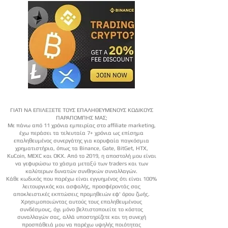
ΓΙΑΤΙ ΝΑ ΕΠΙΛΕΞΕΤΕ ΤΟΥΣ ΕΠΑΛΗΘΕΥΜΕΝΟΥΣ ΚΩΔΙΚΟΥΣ
ΠΑΡΑΠΟΜΠΗΣ ΜΑΣ;
Με πάνω από 11 χρόνια εμπειρίας στο affiliate marketing,
έχω περάσει τα τελευταία 7+ χρόνια ως επίσημα
επαληθευμένος συνεργάτης για κορυφαία παγκόσμια
χρηματιστήρια, όπως τα Binance, Gate, BitGet, HTX,
KuCoin, MEXC και OKX. Από το 2019, η αποστολή μου είναι
να γεφυρώσω το χάσμα μεταξύ των traders και των
καλύτερων δυνατών συνθηκών συναλλαγών.
Κάθε κωδικός που παρέχω είναι εγγυημένος ότι είναι 100%
λειτουργικός και ασφαλής, προσφέροντάς σας
αποκλειστικές εκπτώσεις προμηθειών εφ' όρου ζωής.
Χρησιμοποιώντας αυτούς τους επαληθευμένους
συνδέσμους, όχι μόνο βελτιστοποιείτε το κόστος
συναλλαγών σας, αλλά υποστηρίζετε και τη συνεχή
προσπάθειά μου να παρέχω υψηλής ποιότητας