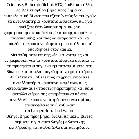
Coinbase, Bithumb Global, HTX,
ProBit και άλλα.
Θα βρείτε άρθρα βήμα προς βήμα και
εκπαιδευτικά βίντεο που εξηγούν πώς λειτουργούν
τα ανταλλακτήρια κρυπτονομισμάτων, πώς να
ανοίξετε έναν λογαριασμό, πώς να
χρησιμοποιήσετε κωδικούς έκπτωσης προμήθειας
(παραπομπής) και πώς να αγοράσετε και να
πουλήσετε κρυπτονομίσματα με ασφάλεια από
οπουδήποτε στον κόσμο.
Μοιραζόμαστε επίσης νέα, καινοτομίες και
ενημερώσεις για τα κρυπτονομίσματα σχετικά με
τα πρόσφατα εισηγμένα κρυπτονομίσματα στο
Binance και σε άλλα παγκόσμια χρηματιστήρια.
Αν θέλετε να μάθετε πώς να χρησιμοποιείτε
ανταλλακτήρια κρυπτονομισμάτων, πώς
λειτουργούν οι εκπτώσεις παραπομπής και ποια
ανταλλακτήρια σας επιτρέπουν να κάνετε
συναλλαγές κρυπτονομισμάτων παγκοσμίως,
επισκεφθείτε τη διεύθυνση:
exchangereferralcodes.com
Οδηγοί βήμα προς βήμα, διαλέξεις μέσω βίντεο,
σεμινάρια για συναλλαγές μελλοντικής
εκπλήρωσης και πολλά άλλα σας περιμένουν.