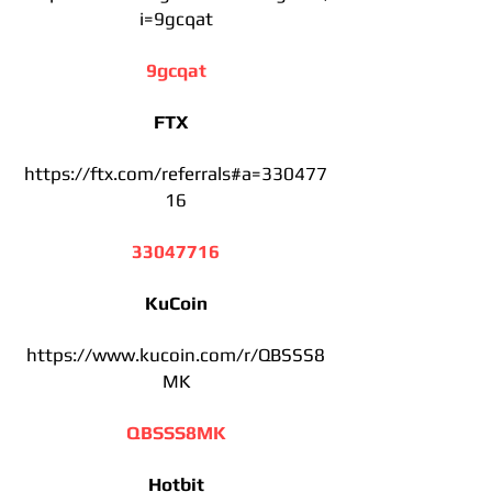
i=9gcqat
9gcqat
FTX
https://ftx.com/referrals#a=330477
16
33047716
KuCoin
https://www.kucoin.com/r/QBSSS8
MK
QBSSS8MK
Hotbit