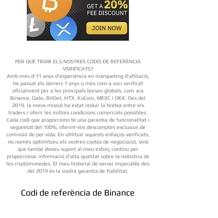
PER QUÈ TRIAR ELS NOSTRES CODIS DE REFERÈNCIA
VERIFICATS?
Amb més d'11 anys d'experiència en màrqueting d'afiliació,
he passat els darrers 7 anys o més com a soci verificat
oficialment per a les principals borses globals, com ara
Binance, Gate, BitGet, HTX, KuCoin, MEXC i OKX. Des del
2019, la meva missió ha estat reduir la bretxa entre els
traders i oferir les millors condicions comercials possibles.
Cada codi que proporciono té una garantia de funcionalitat i
seguretat del 100%, oferint-vos descomptes exclusius de
comissió de per vida. En utilitzar aquests enllaços verificats,
no només optimitzeu els vostres costos de negociació, sinó
que també doneu suport al meu esforç continu per
proporcionar informació d'alta qualitat sobre la indústria de
les criptomonedes. El meu historial de servei impecable des
del 2019 és la vostra garantia de fiabilitat.
Codi de referència de Binance