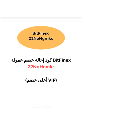
كود إحالة خصم عمولة BitFinex
Z2NoHgmkc
(أعلى خصم VIP)
.
إنشاء حساب