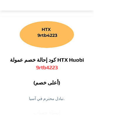
كود إحالة خصم عمولة HTX Huobi
9rtb4223
(أعلى خصم)
تبادل محترم في آسيا.
إنشاء حساب