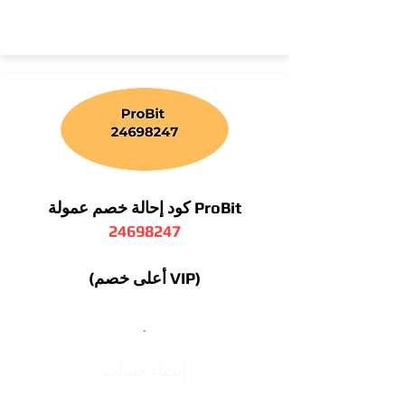
كود إحالة خصم عمولة ProBit
24698247
(أعلى خصم VIP)
.
إنشاء حساب