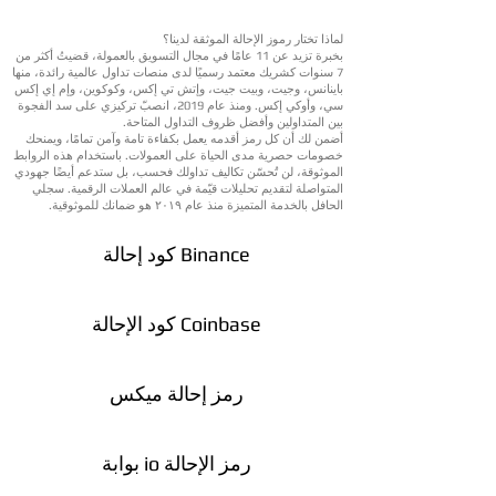
لماذا تختار رموز الإحالة الموثقة لدينا؟
بخبرة تزيد عن 11 عامًا في مجال التسويق بالعمولة، قضيتُ أكثر من
7 سنوات كشريك معتمد رسميًا لدى منصات تداول عالمية رائدة، منها
باينانس، وجيت، وبيت جيت، وإتش تي إكس، وكوكوين، وإم إي إكس
سي، وأوكي إكس. ومنذ عام 2019، انصبّ تركيزي على سد الفجوة
بين المتداولين وأفضل ظروف التداول المتاحة.
أضمن لك أن كل رمز أقدمه يعمل بكفاءة تامة وآمن تمامًا، ويمنحك
خصومات حصرية مدى الحياة على العمولات. باستخدام هذه الروابط
الموثوقة، لن تُحسّن تكاليف تداولك فحسب، بل ستدعم أيضًا جهودي
المتواصلة لتقديم تحليلات قيّمة في عالم العملات الرقمية. سجلي
الحافل بالخدمة المتميزة منذ عام ٢٠١٩ هو ضمانك للموثوقية.
كود إحالة Binance
كود الإحالة Coinbase
رمز إحالة ميكس
بوابة io رمز الإحالة