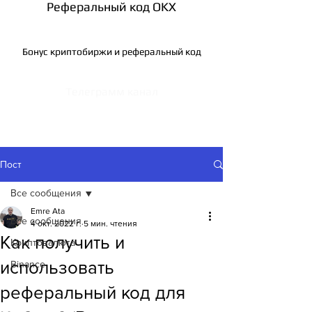
Реферальный код OKX
Бонус криптобиржи и реферальный код
Телеграмм канал
Пост
Все сообщения
Emre Ata
Все сообщения
4 окт. 2022 г.
5 мин. чтения
Как получить и
Криптовалюта
использовать
Binance
реферальный код для